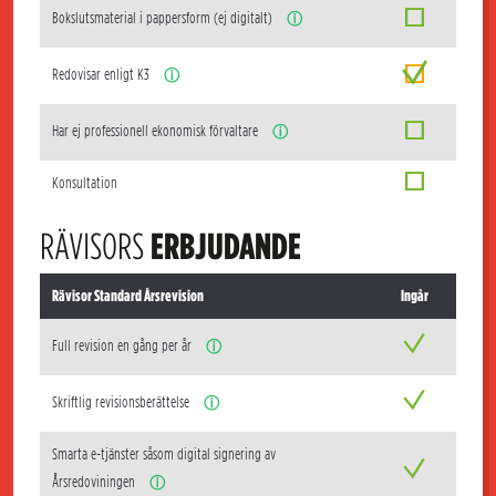
Bokslutsmaterial i pappersform (ej digitalt)
ⓘ
Redovisar enligt K3
ⓘ
Har ej professionell ekonomisk förvaltare
ⓘ
Konsultation
RÄVISORS
ERBJUDANDE
Rävisor Standard Årsrevision
Ingår
Full revision en gång per år
ⓘ
Skriftlig revisionsberättelse
ⓘ
Smarta e-tjänster såsom digital signering av
Årsredoviningen
ⓘ