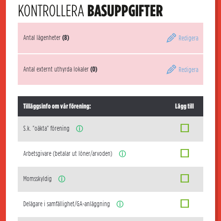
KONTROLLERA
BASUPPGIFTER
Antal lägenheter
(8)
Redigera
Antal externt uthyrda lokaler
(0)
Redigera
Tilläggsinfo om vår förening:
Lägg till
S.k. "oäkta" förening
ⓘ
Arbetsgivare (betalar ut löner/arvoden)
ⓘ
Momsskyldig
ⓘ
Delägare i samfällighet/GA-anläggning
ⓘ