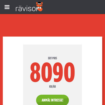
ERT PRIS
8090
KR/ÅR
ANMÄL INTRESSE!