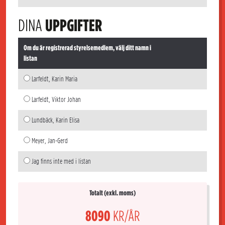
DINA
UPPGIFTER
Om du är registrerad styrelsemedlem, välj ditt namn i
listan
Larfeldt, Karin Maria
Larfeldt, Viktor Johan
Lundbäck, Karin Elisa
Meyer, Jan-Gerd
Jag finns inte med i listan
Totalt (exkl. moms)
8090
KR/ÅR