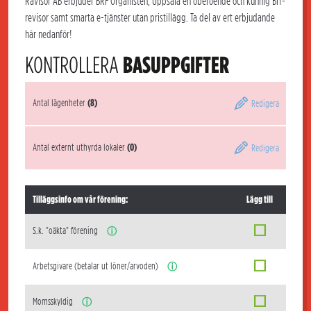
Rävisor AB erbjuder BRF Organisten, Uppsala en oberoende och kunnig Brf-
revisor samt smarta e-tjänster utan pristillägg. Ta del av ert erbjudande
här nedanför!
KONTROLLERA
BASUPPGIFTER
Antal lägenheter
(8)
Redigera
Antal externt uthyrda lokaler
(0)
Redigera
Tilläggsinfo om vår förening:
Lägg till
S.k. "oäkta" förening
ⓘ
Arbetsgivare (betalar ut löner/arvoden)
ⓘ
Momsskyldig
ⓘ