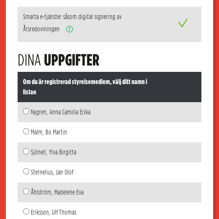
Smarta e-tjänster såsom digital signering av
Årsredoviningen
ⓘ
DINA
UPPGIFTER
Om du är registrerad styrelsemedlem, välj ditt namn i
listan
Nygren, Anna Camilla Erika
Malm, Bo Martin
Sjönell, Ylva Birgitta
Sternelius, Jan Olof
Åhlström, Madelene Eva
Eriksson, Ulf Thomas