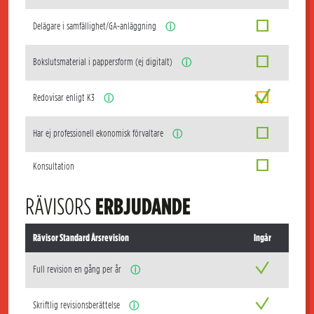
Delägare i samfällighet/GA-anläggning
ⓘ
Bokslutsmaterial i pappersform (ej digitalt)
ⓘ
Redovisar enligt K3
ⓘ
Har ej professionell ekonomisk förvaltare
ⓘ
Konsultation
RÄVISORS
ERBJUDANDE
Rävisor Standard Årsrevision
Ingår
Full revision en gång per år
ⓘ
Skriftlig revisionsberättelse
ⓘ