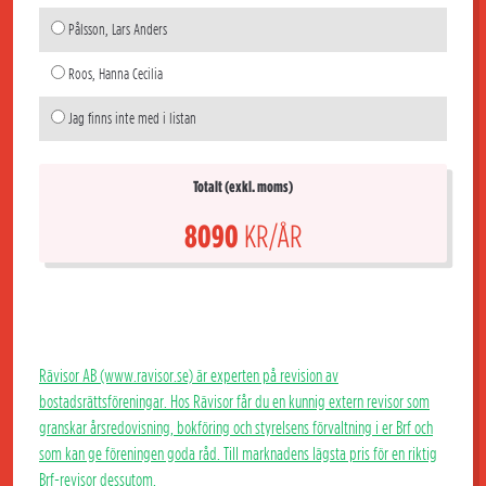
Pålsson, Lars Anders
Roos, Hanna Cecilia
Jag finns inte med i listan
Totalt (exkl. moms)
8090
KR/ÅR
Rävisor AB (www.ravisor.se) är experten på revision av
bostadsrättsföreningar. Hos Rävisor får du en kunnig extern revisor som
granskar årsredovisning, bokföring och styrelsens förvaltning i er Brf och
som kan ge föreningen goda råd. Till marknadens lägsta pris för en riktig
Brf-revisor dessutom.