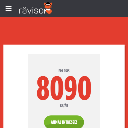
ERT PRIS
8090
KR/ÅR
ANMÄL INTRESSE!