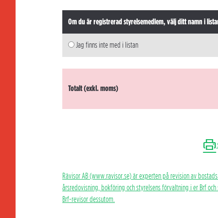
Om du är registrerad styrelsemedlem, välj ditt namn i lista
Jag finns inte med i listan
Totalt (exkl. moms)
Rävisor AB (www.ravisor.se) är experten på revision av bostads
årsredovisning, bokföring och styrelsens förvaltning i er Brf oc
Brf-revisor dessutom.