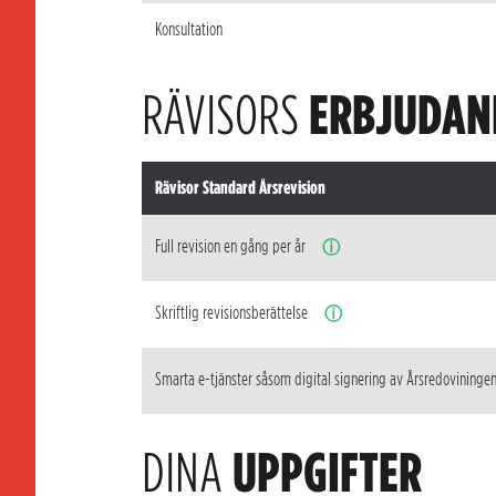
Konsultation
RÄVISORS
ERBJUDAN
Rävisor Standard Årsrevision
Full revision en gång per år
ⓘ
Skriftlig revisionsberättelse
ⓘ
Smarta e-tjänster såsom digital signering av Årsredovininge
DINA
UPPGIFTER