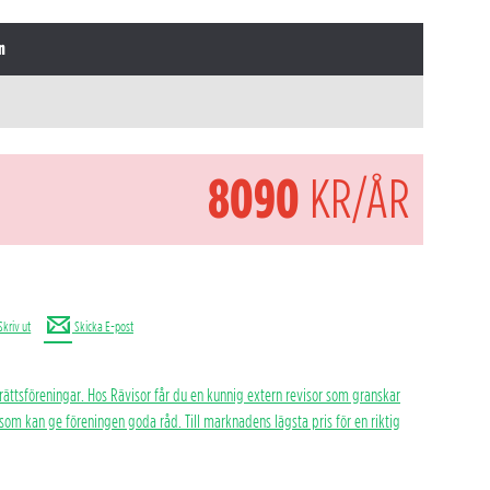
n
8090
KR/ÅR
Skriv ut
Skicka E-post
rättsföreningar. Hos Rävisor får du en kunnig extern revisor som granskar
h som kan ge föreningen goda råd. Till marknadens lägsta pris för en riktig