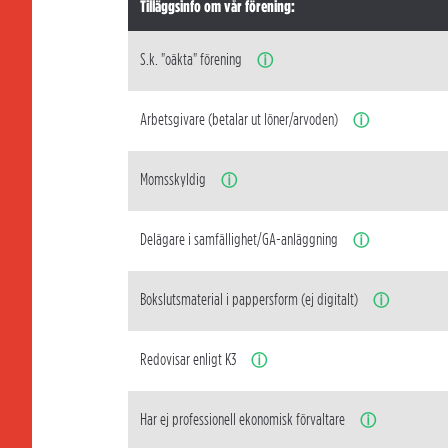
Tilläggsinfo om vår förening:
S.k. "oäkta" förening
ⓘ
Arbetsgivare (betalar ut löner/arvoden)
ⓘ
Momsskyldig
ⓘ
Delägare i samfällighet/GA-anläggning
ⓘ
Bokslutsmaterial i pappersform (ej digitalt)
ⓘ
Redovisar enligt K3
ⓘ
Har ej professionell ekonomisk förvaltare
ⓘ