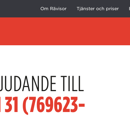
Om Rävisor
Tjänster och priser
JUDANDE TILL
 31 (769623-