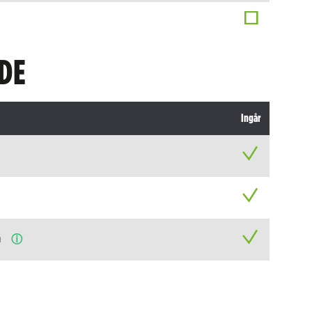
DE
Ingår
n
ⓘ