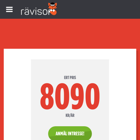
ERT PRIS
8090
KR/ÅR
ANMÄL INTRESSE!