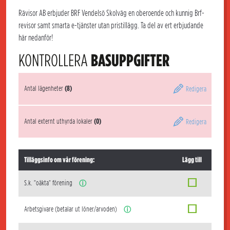
Rävisor AB erbjuder BRF Vendelsö Skolväg en oberoende och kunnig Brf-
revisor samt smarta e-tjänster utan pristillägg. Ta del av ert erbjudande
här nedanför!
KONTROLLERA
BASUPPGIFTER
Antal lägenheter
(8)
Redigera
Antal externt uthyrda lokaler
(0)
Redigera
Tilläggsinfo om vår förening:
Lägg till
S.k. "oäkta" förening
ⓘ
Arbetsgivare (betalar ut löner/arvoden)
ⓘ