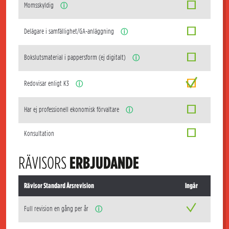
Momsskyldig
ⓘ
Delägare i samfällighet/GA-anläggning
ⓘ
Bokslutsmaterial i pappersform (ej digitalt)
ⓘ
Redovisar enligt K3
ⓘ
Har ej professionell ekonomisk förvaltare
ⓘ
Konsultation
RÄVISORS
ERBJUDANDE
Rävisor Standard Årsrevision
Ingår
Full revision en gång per år
ⓘ