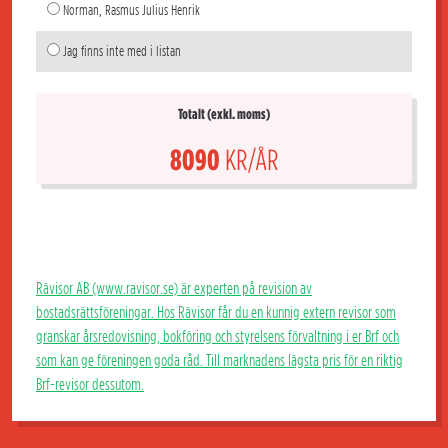
Norman, Rasmus Julius Henrik
Jag finns inte med i listan
Totalt (exkl. moms)
8090
KR/ÅR
Rävisor AB (www.ravisor.se) är experten på revision av
bostadsrättsföreningar. Hos Rävisor får du en kunnig extern revisor som
granskar årsredovisning, bokföring och styrelsens förvaltning i er Brf och
som kan ge föreningen goda råd. Till marknadens lägsta pris för en riktig
Brf-revisor dessutom.