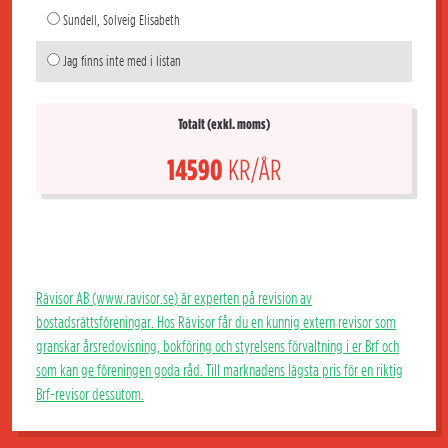
Sundell, Solveig Elisabeth
Jag finns inte med i listan
Totalt (exkl. moms)
14590
KR/ÅR
Rävisor AB (www.ravisor.se) är experten på revision av
bostadsrättsföreningar. Hos Rävisor får du en kunnig extern revisor som
granskar årsredovisning, bokföring och styrelsens förvaltning i er Brf och
som kan ge föreningen goda råd. Till marknadens lägsta pris för en riktig
Brf-revisor dessutom.