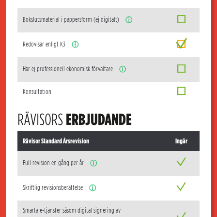
Bokslutsmaterial i pappersform (ej digitalt)
ⓘ
Redovisar enligt K3
ⓘ
Har ej professionell ekonomisk förvaltare
ⓘ
Konsultation
RÄVISORS
ERBJUDANDE
Rävisor Standard Årsrevision
Ingår
Full revision en gång per år
ⓘ
Skriftlig revisionsberättelse
ⓘ
Smarta e-tjänster såsom digital signering av