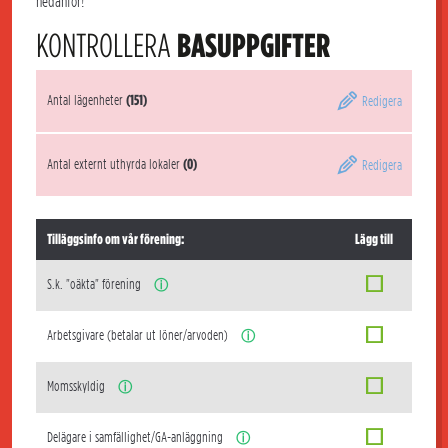
nedanför!
KONTROLLERA
BASUPPGIFTER
Antal lägenheter
(151)
Redigera
Antal externt uthyrda lokaler
(0)
Redigera
Tilläggsinfo om vår förening:
Lägg till
S.k. "oäkta" förening
ⓘ
Arbetsgivare (betalar ut löner/arvoden)
ⓘ
Momsskyldig
ⓘ
Delägare i samfällighet/GA-anläggning
ⓘ