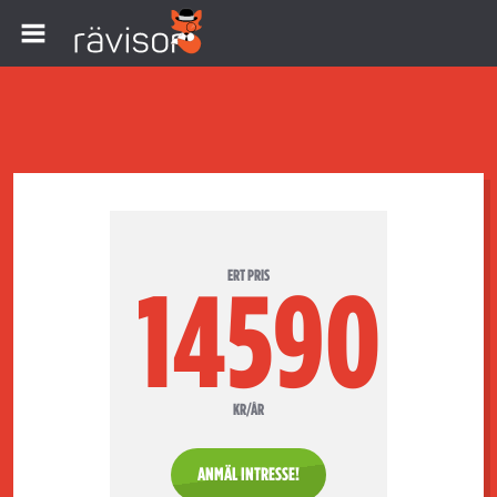
ERT PRIS
14590
KR/ÅR
ANMÄL INTRESSE!