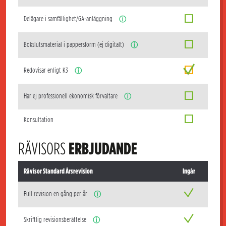
Delägare i samfällighet/GA-anläggning
ⓘ
Bokslutsmaterial i pappersform (ej digitalt)
ⓘ
Redovisar enligt K3
ⓘ
Har ej professionell ekonomisk förvaltare
ⓘ
Konsultation
RÄVISORS
ERBJUDANDE
Rävisor Standard Årsrevision
Ingår
Full revision en gång per år
ⓘ
Skriftlig revisionsberättelse
ⓘ