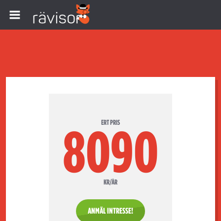
ERT PRIS
8090
KR/ÅR
ANMÄL INTRESSE!