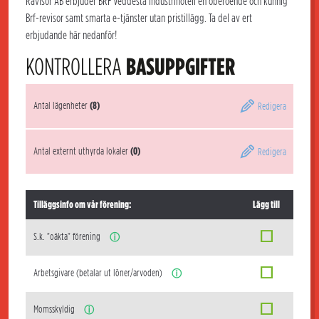
Rävisor AB erbjuder BRF Veddesta Industrihotell en oberoende och kunnig
Brf-revisor samt smarta e-tjänster utan pristillägg. Ta del av ert
erbjudande här nedanför!
KONTROLLERA
BASUPPGIFTER
Antal lägenheter
(8)
Redigera
Antal externt uthyrda lokaler
(0)
Redigera
Tilläggsinfo om vår förening:
Lägg till
S.k. "oäkta" förening
ⓘ
Arbetsgivare (betalar ut löner/arvoden)
ⓘ
Momsskyldig
ⓘ