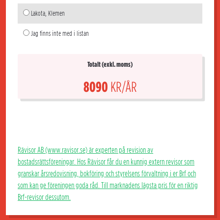
Lakota, Klemen
Jag finns inte med i listan
Totalt (exkl. moms)
8090
KR/ÅR
Rävisor AB (www.ravisor.se) är experten på revision av
bostadsrättsföreningar. Hos Rävisor får du en kunnig extern revisor som
granskar årsredovisning, bokföring och styrelsens förvaltning i er Brf och
som kan ge föreningen goda råd. Till marknadens lägsta pris för en riktig
Brf-revisor dessutom.