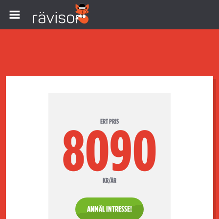
ERT PRIS
8090
KR/ÅR
ANMÄL INTRESSE!