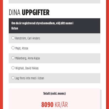
DINA
UPPGIFTER
Om du är registrerad styrelsemedlem, välj ditt namn i
listan
Renström, Carl Anders
Majd, Atosa
Mälarberg, Anna Kajsa
Wighall, David Niklas
Jag finns inte med i listan
Totalt (exkl. moms)
8090
KR/ÅR