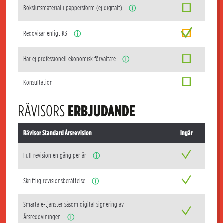
Bokslutsmaterial i pappersform (ej digitalt)
ⓘ
Redovisar enligt K3
ⓘ
Har ej professionell ekonomisk förvaltare
ⓘ
Konsultation
RÄVISORS
ERBJUDANDE
Rävisor Standard Årsrevision
Ingår
Full revision en gång per år
ⓘ
Skriftlig revisionsberättelse
ⓘ
Smarta e-tjänster såsom digital signering av
Årsredoviningen
ⓘ