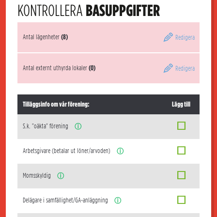
KONTROLLERA
BASUPPGIFTER
Antal lägenheter
(8)
Redigera
Antal externt uthyrda lokaler
(0)
Redigera
Tilläggsinfo om vår förening:
Lägg till
S.k. "oäkta" förening
ⓘ
Arbetsgivare (betalar ut löner/arvoden)
ⓘ
Momsskyldig
ⓘ
Delägare i samfällighet/GA-anläggning
ⓘ