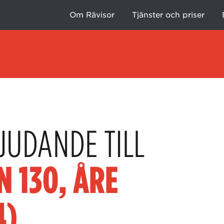
Om Rävisor
Tjänster och priser
JUDANDE TILL
 130, ÅRE
4)