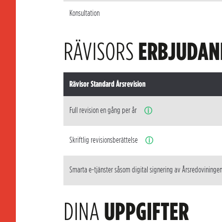
Konsultation
RÄVISORS
ERBJUDAN
Rävisor Standard Årsrevision
Full revision en gång per år
ⓘ
Skriftlig revisionsberättelse
ⓘ
Smarta e-tjänster såsom digital signering av Årsredovininge
DINA
UPPGIFTER