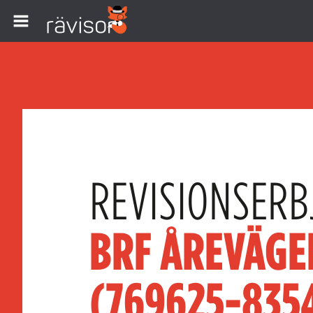
REVISIONSERB
BRF ÅREVÄGEN
(769625-835