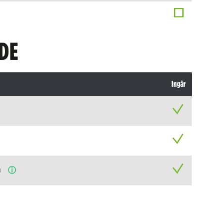
DE
Ingår
n
ⓘ