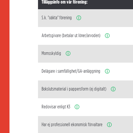
Tilläggsinfo om vår förening:
S.k. "oäkta" förening
ⓘ
Arbetsgivare (betalar ut löner/arvoden)
ⓘ
Momsskyldig
ⓘ
Delägare i samfällighet/GA-anläggning
ⓘ
Bokslutsmaterial i pappersform (ej digitalt)
ⓘ
Redovisar enligt K3
ⓘ
Har ej professionell ekonomisk förvaltare
ⓘ