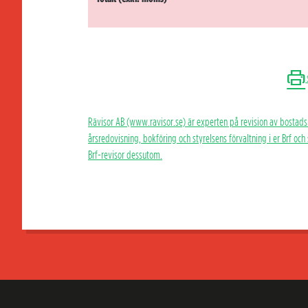
Rävisor AB (www.ravisor.se) är experten på revision av bostads
årsredovisning, bokföring och styrelsens förvaltning i er Brf oc
Brf-revisor dessutom.