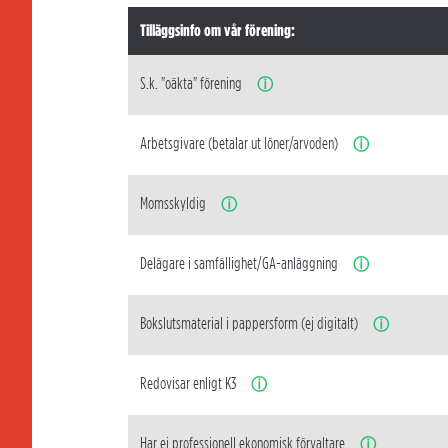
Tilläggsinfo om vår förening:
S.k. "oäkta" förening
ⓘ
Arbetsgivare (betalar ut löner/arvoden)
ⓘ
Momsskyldig
ⓘ
Delägare i samfällighet/GA-anläggning
ⓘ
Bokslutsmaterial i pappersform (ej digitalt)
ⓘ
Redovisar enligt K3
ⓘ
Har ej professionell ekonomisk förvaltare
ⓘ