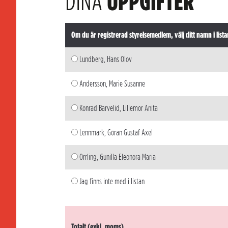
DINA
UPPGIFTER
Om du är registrerad styrelsemedlem, välj ditt namn i lista
Lundberg, Hans Olov
Andersson, Marie Susanne
Konrad Barvelid, Lillemor Anita
Lennmark, Göran Gustaf Axel
Orrling, Gunilla Eleonora Maria
Jag finns inte med i listan
Totalt (exkl. moms)