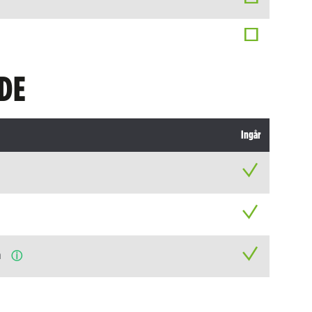
DE
Ingår
n
ⓘ