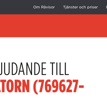
Om Rävisor
Tjänster och priser
JUDANDE TILL
TORN (769627-