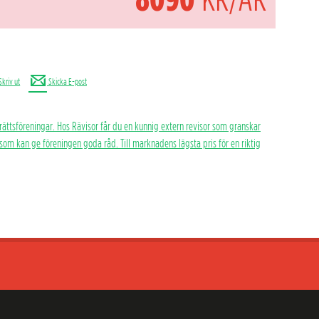
Skriv ut
Skicka E-post
rättsföreningar. Hos Rävisor får du en kunnig extern revisor som granskar
h som kan ge föreningen goda råd. Till marknadens lägsta pris för en riktig