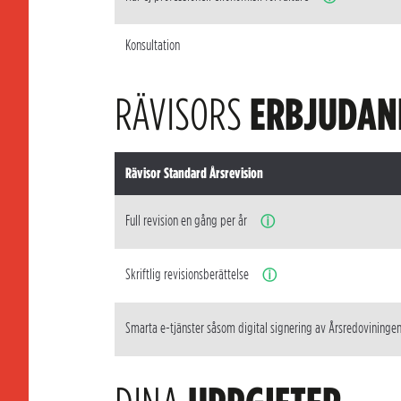
Konsultation
RÄVISORS
ERBJUDAN
Rävisor Standard Årsrevision
Full revision en gång per år
ⓘ
Skriftlig revisionsberättelse
ⓘ
Smarta e-tjänster såsom digital signering av Årsredovininge