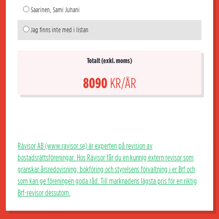
Saarinen, Sami Juhani
Jag finns inte med i listan
Totalt (exkl. moms)
8090
KR/ÅR
Rävisor AB (www.ravisor.se) är experten på revision av
bostadsrättsföreningar. Hos Rävisor får du en kunnig extern revisor som
granskar årsredovisning, bokföring och styrelsens förvaltning i er Brf och
som kan ge föreningen goda råd. Till marknadens lägsta pris för en riktig
Brf-revisor dessutom.