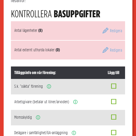
nedanför!
KONTROLLERA
BASUPPGIFTER
Antal lägenheter
(8)
Redigera
Antal externt uthyrda lokaler
(0)
Redigera
Tilläggsinfo om vår förening:
Lägg till
S.k. "oäkta" förening
ⓘ
Arbetsgivare (betalar ut löner/arvoden)
ⓘ
Momsskyldig
ⓘ
Delägare i samfällighet/GA-anläggning
ⓘ