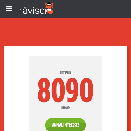
ERT PRIS
8090
KR/ÅR
ANMÄL INTRESSE!