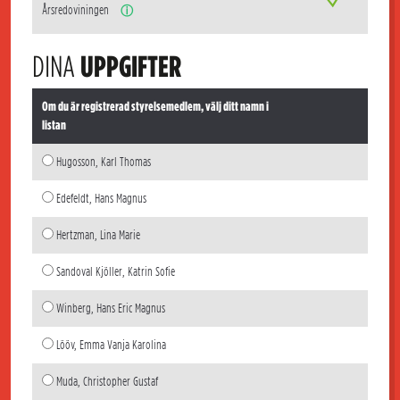
Årsredoviningen
ⓘ
DINA
UPPGIFTER
Om du är registrerad styrelsemedlem, välj ditt namn i
listan
Hugosson, Karl Thomas
Edefeldt, Hans Magnus
Hertzman, Lina Marie
Sandoval Kjöller, Katrin Sofie
Winberg, Hans Eric Magnus
Lööv, Emma Vanja Karolina
Muda, Christopher Gustaf