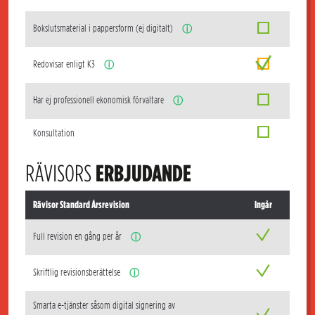
Bokslutsmaterial i pappersform (ej digitalt)
ⓘ
Redovisar enligt K3
ⓘ
Har ej professionell ekonomisk förvaltare
ⓘ
Konsultation
RÄVISORS
ERBJUDANDE
Rävisor Standard Årsrevision
Ingår
Full revision en gång per år
ⓘ
Skriftlig revisionsberättelse
ⓘ
Smarta e-tjänster såsom digital signering av