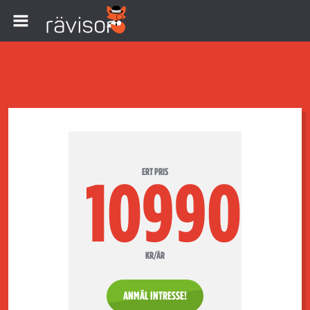
ERT PRIS
10990
KR/ÅR
ANMÄL INTRESSE!