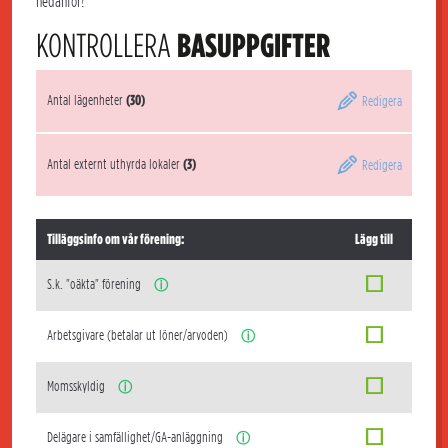
nedanför!
KONTROLLERA
BASUPPGIFTER
Antal lägenheter
(30)
Redigera
Antal externt uthyrda lokaler
(3)
Redigera
Tilläggsinfo om vår förening:
Lägg till
S.k. "oäkta" förening
ⓘ
Arbetsgivare (betalar ut löner/arvoden)
ⓘ
Momsskyldig
ⓘ
Delägare i samfällighet/GA-anläggning
ⓘ