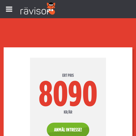
ERT PRIS
8090
KR/ÅR
ANMÄL INTRESSE!