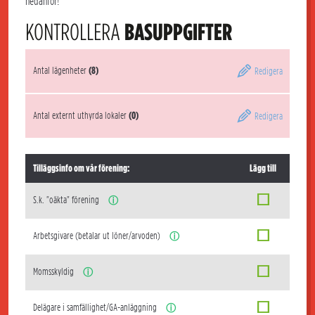
nedanför!
KONTROLLERA
BASUPPGIFTER
Antal lägenheter
(8)
Redigera
Antal externt uthyrda lokaler
(0)
Redigera
Tilläggsinfo om vår förening:
Lägg till
S.k. "oäkta" förening
ⓘ
Arbetsgivare (betalar ut löner/arvoden)
ⓘ
Momsskyldig
ⓘ
Delägare i samfällighet/GA-anläggning
ⓘ