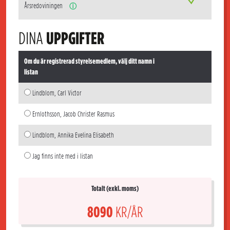
Årsredoviningen
ⓘ
DINA
UPPGIFTER
Om du är registrerad styrelsemedlem, välj ditt namn i
listan
Lindblom, Carl Victor
Ernlothsson, Jacob Christer Rasmus
Lindblom, Annika Evelina Elisabeth
Jag finns inte med i listan
Totalt (exkl. moms)
8090
KR/ÅR