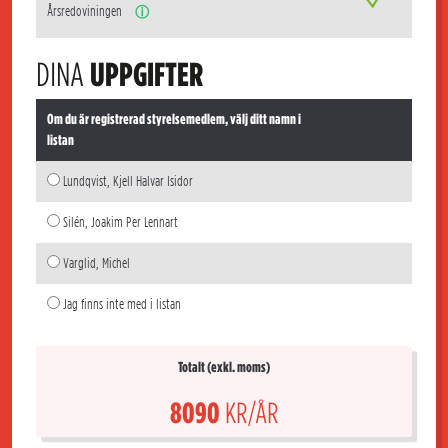
Årsredoviningen
ⓘ
DINA
UPPGIFTER
Om du är registrerad styrelsemedlem, välj ditt namn i
listan
Lundqvist, Kjell Halvar Isidor
Silén, Joakim Per Lennart
Varglid, Michel
Jag finns inte med i listan
Totalt (exkl. moms)
8090
KR/ÅR