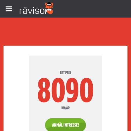
ERT PRIS
8090
KR/ÅR
ANMÄL INTRESSE!