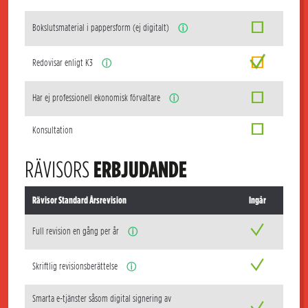
Bokslutsmaterial i pappersform (ej digitalt)
ⓘ
Redovisar enligt K3
ⓘ
Har ej professionell ekonomisk förvaltare
ⓘ
Konsultation
RÄVISORS
ERBJUDANDE
Rävisor Standard Årsrevision
Ingår
Full revision en gång per år
ⓘ
Skriftlig revisionsberättelse
ⓘ
Smarta e-tjänster såsom digital signering av