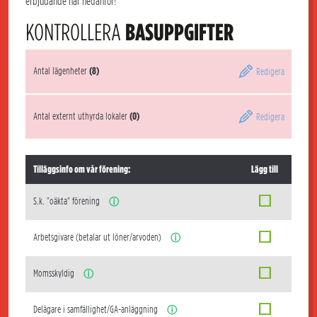
erbjudande här nedanför!
KONTROLLERA
BASUPPGIFTER
Antal lägenheter
(8)
Redigera
Antal externt uthyrda lokaler
(0)
Redigera
Tilläggsinfo om vår förening:
Lägg till
S.k. "oäkta" förening
ⓘ
Arbetsgivare (betalar ut löner/arvoden)
ⓘ
Momsskyldig
ⓘ
Delägare i samfällighet/GA-anläggning
ⓘ