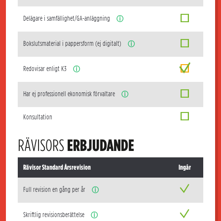
Delägare i samfällighet/GA-anläggning
ⓘ
Bokslutsmaterial i pappersform (ej digitalt)
ⓘ
Redovisar enligt K3
ⓘ
Har ej professionell ekonomisk förvaltare
ⓘ
Konsultation
RÄVISORS
ERBJUDANDE
Rävisor Standard Årsrevision
Ingår
Full revision en gång per år
ⓘ
Skriftlig revisionsberättelse
ⓘ