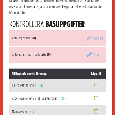
Rävisor AB erbjuder BRF Ullmansgatan 3 en oberoende och kunnig Brf-
revisor samt smarta e-tjänster utan pristillägg. Ta del av ert erbjudande
här nedanför!
KONTROLLERA
BASUPPGIFTER
Antal lägenheter
(8)
Redigera
Antal externt uthyrda lokaler
(0)
Redigera
Tilläggsinfo om vår förening:
Lägg till
S.k. "oäkta" förening
ⓘ
Arbetsgivare (betalar ut löner/arvoden)
ⓘ
Momsskyldig
ⓘ