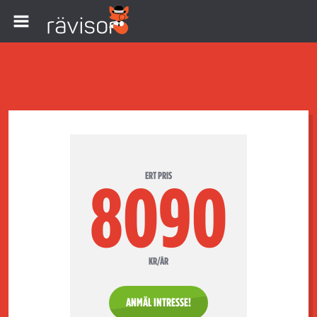
ERT PRIS
8090
KR/ÅR
ANMÄL INTRESSE!