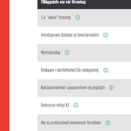
Tilläggsinfo om vår förening:
S.k. "oäkta" förening
ⓘ
Arbetsgivare (betalar ut löner/arvoden)
ⓘ
Momsskyldig
ⓘ
Delägare i samfällighet/GA-anläggning
ⓘ
Bokslutsmaterial i pappersform (ej digitalt)
ⓘ
Redovisar enligt K3
ⓘ
Har ej professionell ekonomisk förvaltare
ⓘ