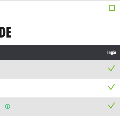
DE
Ingår
n
ⓘ