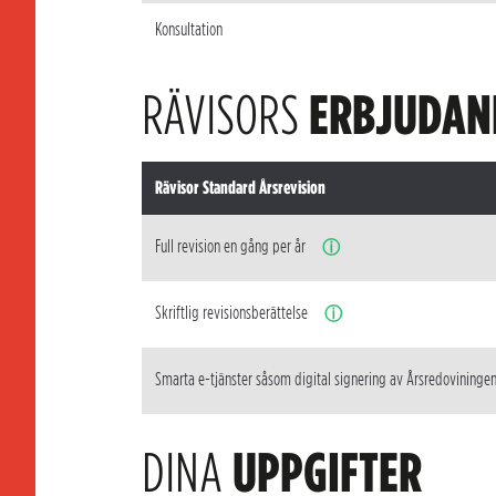
Konsultation
RÄVISORS
ERBJUDAN
Rävisor Standard Årsrevision
Full revision en gång per år
ⓘ
Skriftlig revisionsberättelse
ⓘ
Smarta e-tjänster såsom digital signering av Årsredovininge
DINA
UPPGIFTER