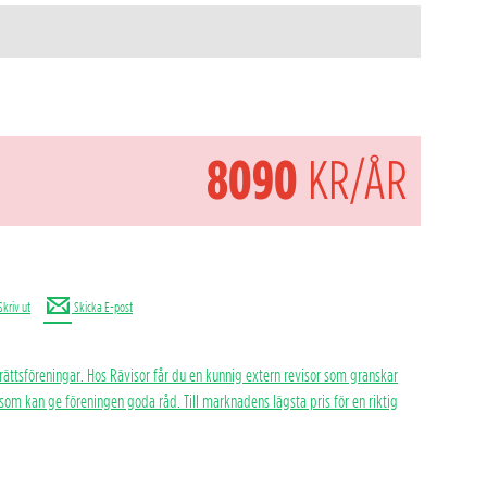
8090
KR/ÅR
Skriv ut
Skicka E-post
rättsföreningar. Hos Rävisor får du en kunnig extern revisor som granskar
h som kan ge föreningen goda råd. Till marknadens lägsta pris för en riktig