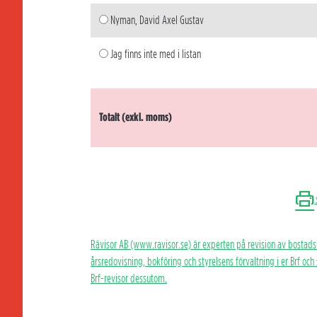
Nyman, David Axel Gustav
Jag finns inte med i listan
Totalt (exkl. moms)
Rävisor AB (www.ravisor.se) är experten på revision av bostads
årsredovisning, bokföring och styrelsens förvaltning i er Brf oc
Brf-revisor dessutom.