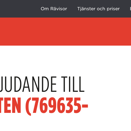
Om Rävisor
Tjänster och priser
JUDANDE TILL
TEN (769635-