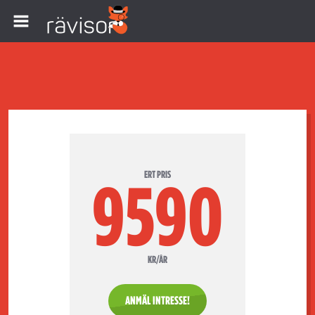
ERT PRIS
9590
KR/ÅR
ANMÄL INTRESSE!