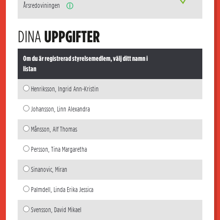
Årsredoviningen
ⓘ
DINA
UPPGIFTER
Om du är registrerad styrelsemedlem, välj ditt namn i
listan
Henriksson, Ingrid Ann-Kristin
Johansson, Linn Alexandra
Månsson, Alf Thomas
Persson, Tina Margaretha
Sinanovic, Miran
Palmdell, Linda Erika Jessica
Svensson, David Mikael