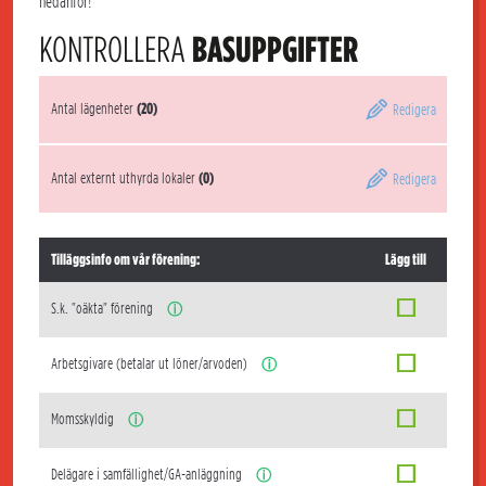
nedanför!
KONTROLLERA
BASUPPGIFTER
Antal lägenheter
(20)
Redigera
Antal externt uthyrda lokaler
(0)
Redigera
Tilläggsinfo om vår förening:
Lägg till
S.k. "oäkta" förening
ⓘ
Arbetsgivare (betalar ut löner/arvoden)
ⓘ
Momsskyldig
ⓘ
Delägare i samfällighet/GA-anläggning
ⓘ