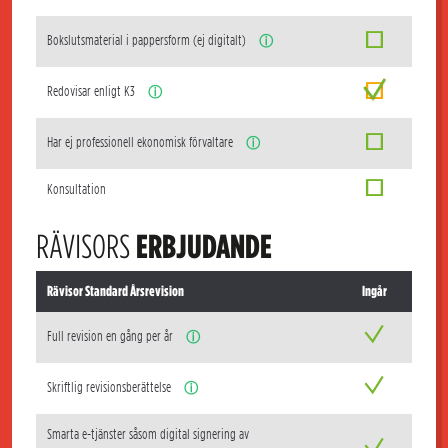
Bokslutsmaterial i pappersform (ej digitalt)
ⓘ
Redovisar enligt K3
ⓘ
Har ej professionell ekonomisk förvaltare
ⓘ
Konsultation
RÄVISORS
ERBJUDANDE
Rävisor Standard Årsrevision
Ingår
Full revision en gång per år
ⓘ
Skriftlig revisionsberättelse
ⓘ
Smarta e-tjänster såsom digital signering av