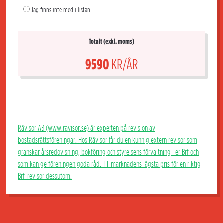
Jag finns inte med i listan
Totalt (exkl. moms)
9590
KR/ÅR
Rävisor AB (www.ravisor.se) är experten på revision av
bostadsrättsföreningar. Hos Rävisor får du en kunnig extern revisor som
granskar årsredovisning, bokföring och styrelsens förvaltning i er Brf och
som kan ge föreningen goda råd. Till marknadens lägsta pris för en riktig
Brf-revisor dessutom.