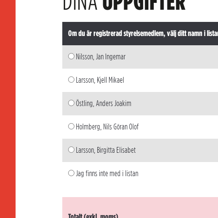
DINA
UPPGIFTER
Om du är registrerad styrelsemedlem, välj ditt namn i lista
Nilsson, Jan Ingemar
Larsson, Kjell Mikael
Östling, Anders Joakim
Holmberg, Nils Göran Olof
Larsson, Birgitta Elisabet
Jag finns inte med i listan
Totalt (exkl. moms)