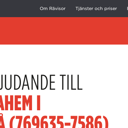
Om Rävisor
Tjänster och priser
JUDANDE TILL
AHEM I
Å (769635-7586)