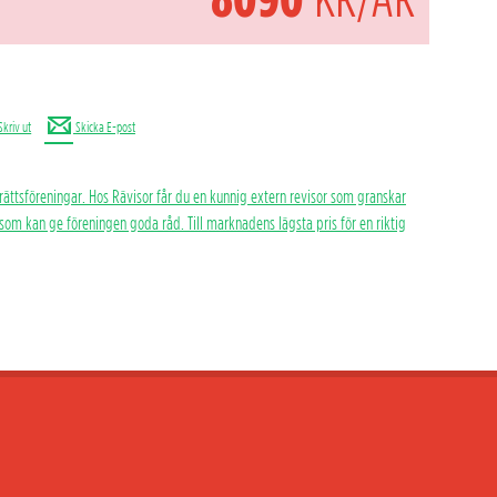
Skriv ut
Skicka E-post
rättsföreningar. Hos Rävisor får du en kunnig extern revisor som granskar
h som kan ge föreningen goda råd. Till marknadens lägsta pris för en riktig