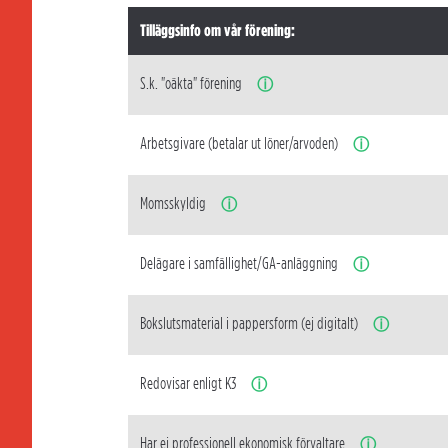
Tilläggsinfo om vår förening:
S.k. "oäkta" förening
ⓘ
Arbetsgivare (betalar ut löner/arvoden)
ⓘ
Momsskyldig
ⓘ
Delägare i samfällighet/GA-anläggning
ⓘ
Bokslutsmaterial i pappersform (ej digitalt)
ⓘ
Redovisar enligt K3
ⓘ
Har ej professionell ekonomisk förvaltare
ⓘ