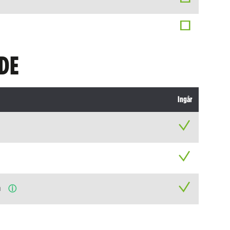
DE
Ingår
n
ⓘ