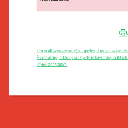
Rävisor AB (www.ravisor.se) är experten på revision av bostads
årsredovisning, bokföring och styrelsens förvaltning i er Brf oc
Brf-revisor dessutom.