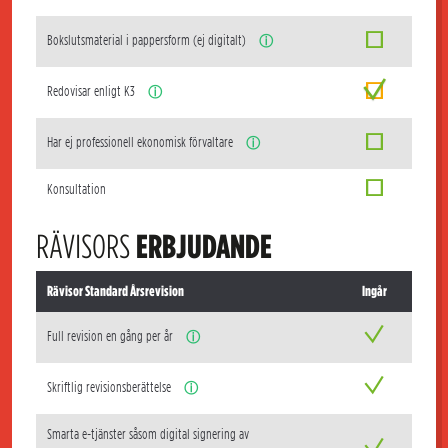
Bokslutsmaterial i pappersform (ej digitalt)
ⓘ
Redovisar enligt K3
ⓘ
Har ej professionell ekonomisk förvaltare
ⓘ
Konsultation
RÄVISORS
ERBJUDANDE
Rävisor Standard Årsrevision
Ingår
Full revision en gång per år
ⓘ
Skriftlig revisionsberättelse
ⓘ
Smarta e-tjänster såsom digital signering av