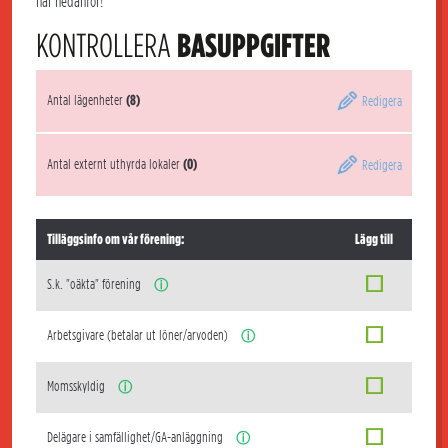
här nedanför!
KONTROLLERA
BASUPPGIFTER
Antal lägenheter
(8)
Redigera
Antal externt uthyrda lokaler
(0)
Redigera
Tilläggsinfo om vår förening:
Lägg till
S.k. "oäkta" förening
ⓘ
Arbetsgivare (betalar ut löner/arvoden)
ⓘ
Momsskyldig
ⓘ
Delägare i samfällighet/GA-anläggning
ⓘ