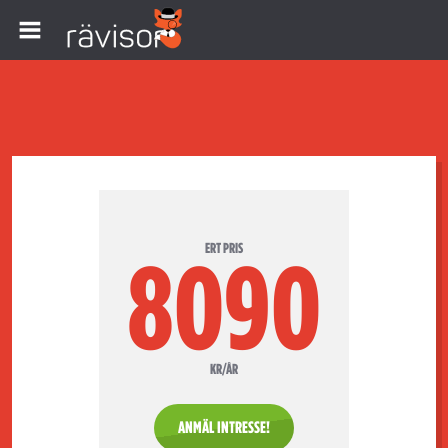
ERT PRIS
8090
KR/ÅR
ANMÄL INTRESSE!