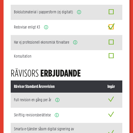
Bokslutsmaterial i pappersform (ej digitalt)
ⓘ
Redovisar enligt K3
ⓘ
Har ej professionell ekonomisk förvaltare
ⓘ
Konsultation
RÄVISORS
ERBJUDANDE
Rävisor Standard Årsrevision
Ingår
Full revision en gång per år
ⓘ
Skriftlig revisionsberättelse
ⓘ
Smarta e-tjänster såsom digital signering av