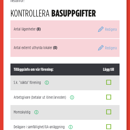
nedanför!
KONTROLLERA
BASUPPGIFTER
Antal lägenheter
(8)
Redigera
Antal externt uthyrda lokaler
(0)
Redigera
Tilläggsinfo om vår förening:
Lägg till
S.k. "oäkta" förening
ⓘ
Arbetsgivare (betalar ut löner/arvoden)
ⓘ
Momsskyldig
ⓘ
Delägare i samfällighet/GA-anläggning
ⓘ