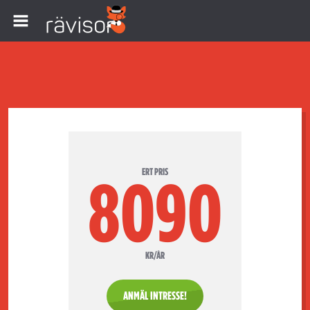
ERT PRIS
8090
KR/ÅR
ANMÄL INTRESSE!