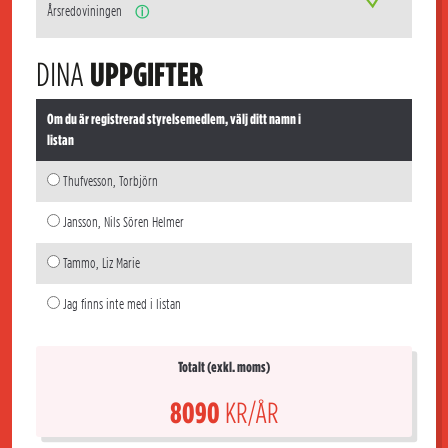
Årsredoviningen
ⓘ
DINA
UPPGIFTER
Om du är registrerad styrelsemedlem, välj ditt namn i
listan
Thufvesson, Torbjörn
Jansson, Nils Sören Helmer
Tammo, Liz Marie
Jag finns inte med i listan
Totalt (exkl. moms)
8090
KR/ÅR