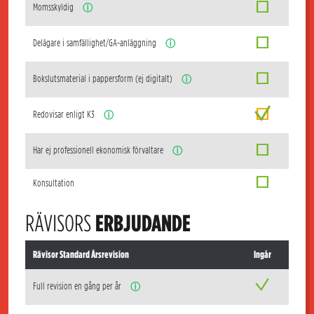
Momsskyldig
ⓘ
Delägare i samfällighet/GA-anläggning
ⓘ
Bokslutsmaterial i pappersform (ej digitalt)
ⓘ
Redovisar enligt K3
ⓘ
Har ej professionell ekonomisk förvaltare
ⓘ
Konsultation
RÄVISORS
ERBJUDANDE
Rävisor Standard Årsrevision
Ingår
Full revision en gång per år
ⓘ