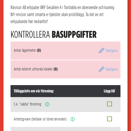
Rävisor AB erbjuder BRF Gesällen 4 i Torshälla en oberoende och kunnig
Brf-revisor samt smarta e-tjänster utan pristillägg. Ta del av ert
erbjudande här nedanför!
KONTROLLERA
BASUPPGIFTER
Antal lägenheter
(8)
Redigera
Antal externt uthyrda lokaler
(0)
Redigera
Tilläggsinfo om vår förening:
Lägg till
S.k. "oäkta" förening
ⓘ
Arbetsgivare (betalar ut löner/arvoden)
ⓘ