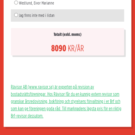
Westlund, Eivor Marianne
Jag finns inte med i listan
Totalt (exkl. moms)
8090
KR/ÅR
Rävisor AB (www.ravisor.se) är experten på revision av
bostadsrättsföreningar. Hos Rävisor får du en kunnig extern revisor som
granskar årsredovisning, bokföring och styrelsens förvaltning i er Brf och
som kan ge föreningen goda råd. Till marknadens lägsta pris för en riktig
Brf-revisor dessutom.