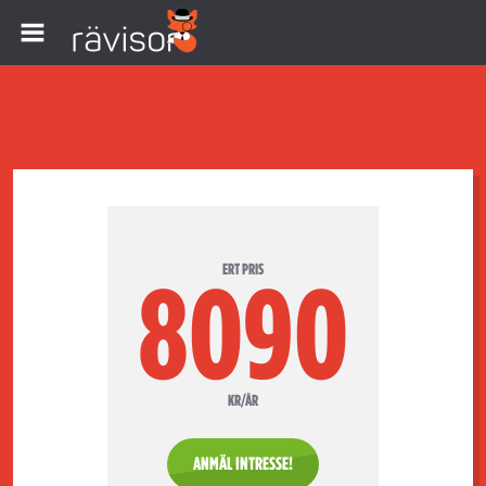
ERT PRIS
8090
KR/ÅR
ANMÄL INTRESSE!