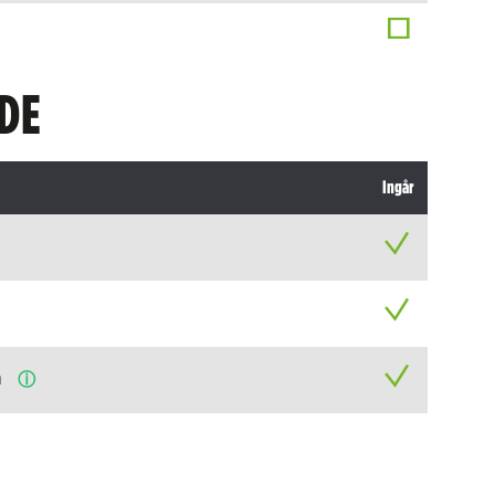
DE
Ingår
n
ⓘ