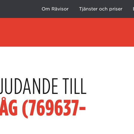
Om Rävisor
Tjänster och priser
JUDANDE TILL
ÅG (769637-