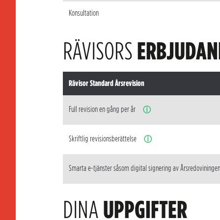
Konsultation
RÄVISORS
ERBJUDAN
Rävisor Standard Årsrevision
Full revision en gång per år
ⓘ
Skriftlig revisionsberättelse
ⓘ
Smarta e-tjänster såsom digital signering av Årsredovininge
DINA
UPPGIFTER