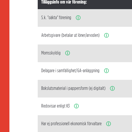
Tilläggsinfo om vår förening:
S.k. "oäkta" förening
ⓘ
Arbetsgivare (betalar ut löner/arvoden)
ⓘ
Momsskyldig
ⓘ
Delägare i samfällighet/GA-anläggning
ⓘ
Bokslutsmaterial i pappersform (ej digitalt)
ⓘ
Redovisar enligt K3
ⓘ
Har ej professionell ekonomisk förvaltare
ⓘ