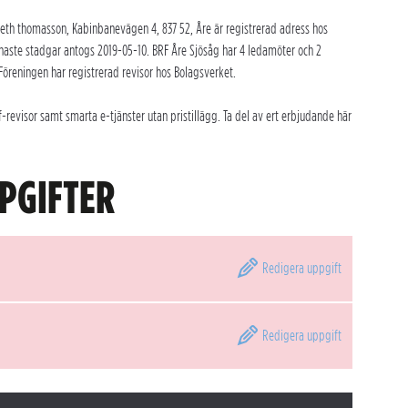
beth thomasson, Kabinbanevägen 4, 837 52, Åre är registrerad adress hos
naste stadgar antogs 2019-05-10. BRF Åre Sjösåg har 4 ledamöter och 2
 Föreningen har registrerad revisor hos Bolagsverket.
revisor samt smarta e-tjänster utan pristillägg. Ta del av ert erbjudande här
PGIFTER
Redigera
uppgift
Redigera
uppgift