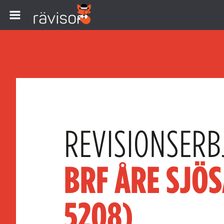
REVISIONSERB
BRF ÅRE SJÖS
5208)