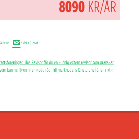
8090
KR/ÅR
Skriv ut
Skicka E-post
rättsföreningar. Hos Rävisor får du en kunnig extern revisor som granskar
h som kan ge föreningen goda råd. Till marknadens lägsta pris för en riktig