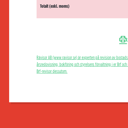
Totalt (exkl. moms)
Rävisor AB (www.ravisor.se) är experten på revision av bostads
årsredovisning, bokföring och styrelsens förvaltning i er Brf oc
Brf-revisor dessutom.