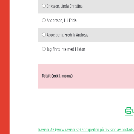
Eriksson, Linda Christina
Andersson, Lili Frida
Appelberg, Fredrik Andreas
Jag finns inte med i listan
Totalt (exkl. moms)
Rävisor AB (www.ravisor.se) är experten på revision av bostads