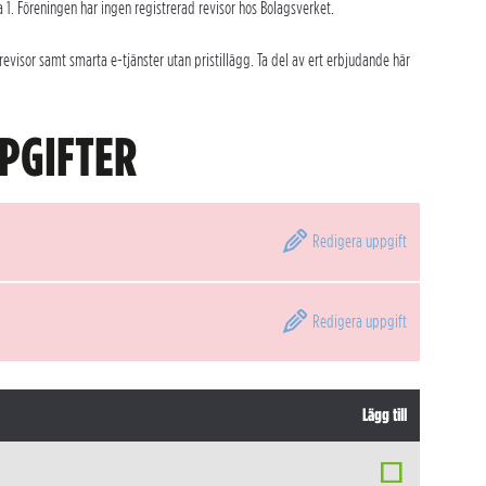
a 1. Föreningen har ingen registrerad revisor hos Bolagsverket.
evisor samt smarta e-tjänster utan pristillägg. Ta del av ert erbjudande här
PGIFTER
Redigera
uppgift
Redigera
uppgift
Lägg till