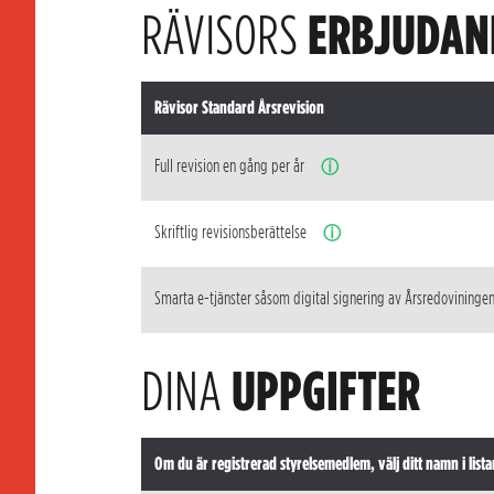
RÄVISORS
ERBJUDAN
Rävisor Standard Årsrevision
Full revision en gång per år
ⓘ
Skriftlig revisionsberättelse
ⓘ
Smarta e-tjänster såsom digital signering av Årsredovininge
DINA
UPPGIFTER
Om du är registrerad styrelsemedlem, välj ditt namn i lista