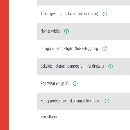
Arbetsgivare (betalar ut löner/arvoden)
ⓘ
Momsskyldig
ⓘ
Delägare i samfällighet/GA-anläggning
ⓘ
Bokslutsmaterial i pappersform (ej digitalt)
ⓘ
Redovisar enligt K3
ⓘ
Har ej professionell ekonomisk förvaltare
ⓘ
Konsultation