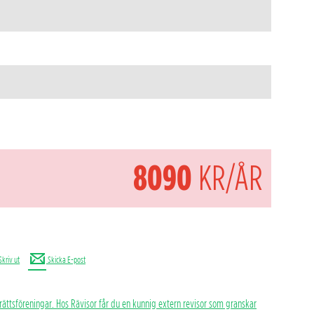
8090
KR/ÅR
Skriv ut
Skicka E-post
rättsföreningar. Hos Rävisor får du en kunnig extern revisor som granskar