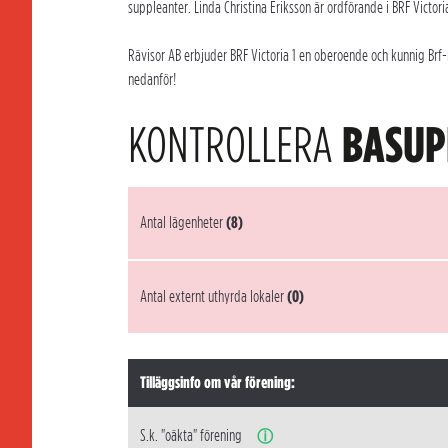
suppleanter. Linda Christina Eriksson är ordförande i BRF Victori
Rävisor AB erbjuder BRF Victoria 1 en oberoende och kunnig Brf-r
nedanför!
KONTROLLERA
BASUP
Antal lägenheter
(8)
Antal externt uthyrda lokaler
(0)
Tilläggsinfo om vår förening:
S.k. "oäkta" förening
ⓘ