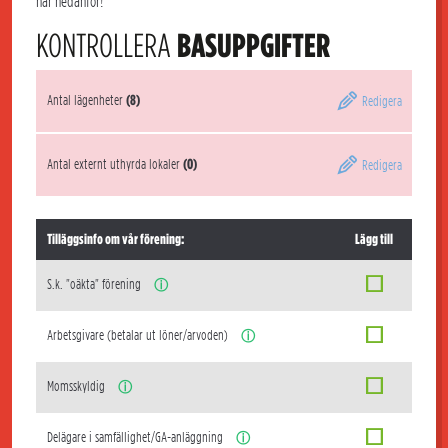
här nedanför!
KONTROLLERA
BASUPPGIFTER
Antal lägenheter
(8)
Redigera
Antal externt uthyrda lokaler
(0)
Redigera
Tilläggsinfo om vår förening:
Lägg till
S.k. "oäkta" förening
ⓘ
Arbetsgivare (betalar ut löner/arvoden)
ⓘ
Momsskyldig
ⓘ
Delägare i samfällighet/GA-anläggning
ⓘ