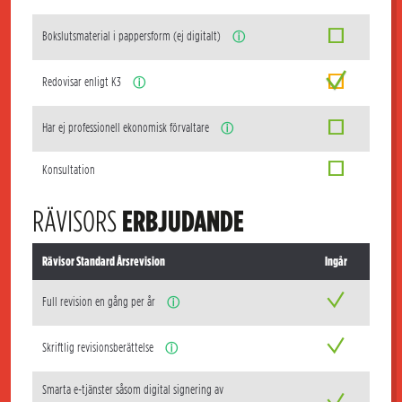
Bokslutsmaterial i pappersform (ej digitalt)
ⓘ
Redovisar enligt K3
ⓘ
Har ej professionell ekonomisk förvaltare
ⓘ
Konsultation
RÄVISORS
ERBJUDANDE
Rävisor Standard Årsrevision
Ingår
Full revision en gång per år
ⓘ
Skriftlig revisionsberättelse
ⓘ
Smarta e-tjänster såsom digital signering av