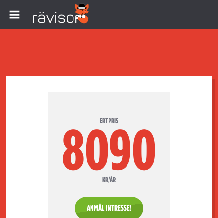
ERT PRIS
8090
KR/ÅR
ANMÄL INTRESSE!