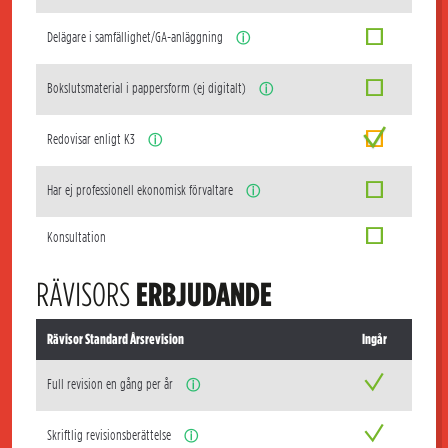
Delägare i samfällighet/GA-anläggning
ⓘ
Bokslutsmaterial i pappersform (ej digitalt)
ⓘ
Redovisar enligt K3
ⓘ
Har ej professionell ekonomisk förvaltare
ⓘ
Konsultation
RÄVISORS
ERBJUDANDE
Rävisor Standard Årsrevision
Ingår
Full revision en gång per år
ⓘ
Skriftlig revisionsberättelse
ⓘ