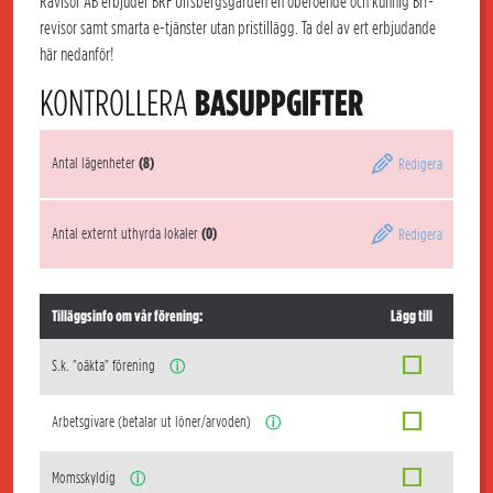
Rävisor AB erbjuder BRF Ulfsbergsgården en oberoende och kunnig Brf-
revisor samt smarta e-tjänster utan pristillägg. Ta del av ert erbjudande
här nedanför!
KONTROLLERA
BASUPPGIFTER
Antal lägenheter
(8)
Redigera
Antal externt uthyrda lokaler
(0)
Redigera
Tilläggsinfo om vår förening:
Lägg till
S.k. "oäkta" förening
ⓘ
Arbetsgivare (betalar ut löner/arvoden)
ⓘ
Momsskyldig
ⓘ