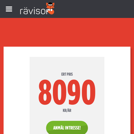
ERT PRIS
8090
KR/ÅR
ANMÄL INTRESSE!