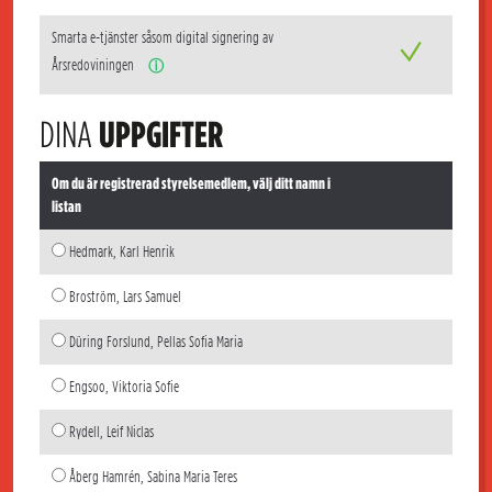
Smarta e-tjänster såsom digital signering av
Årsredoviningen
ⓘ
DINA
UPPGIFTER
Om du är registrerad styrelsemedlem, välj ditt namn i
listan
Hedmark, Karl Henrik
Broström, Lars Samuel
Düring Forslund, Pellas Sofia Maria
Engsoo, Viktoria Sofie
Rydell, Leif Niclas
Åberg Hamrén, Sabina Maria Teres