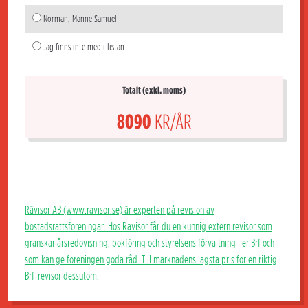
Norman, Manne Samuel
Jag finns inte med i listan
Totalt (exkl. moms)
8090
KR/ÅR
Rävisor AB (www.ravisor.se) är experten på revision av
bostadsrättsföreningar. Hos Rävisor får du en kunnig extern revisor som
granskar årsredovisning, bokföring och styrelsens förvaltning i er Brf och
som kan ge föreningen goda råd. Till marknadens lägsta pris för en riktig
Brf-revisor dessutom.