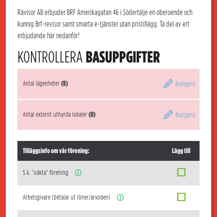
Rävisor AB erbjuder BRF Amerikagatan 46 i Södertälje en oberoende och
kunnig Brf-revisor samt smarta e-tjänster utan pristillägg. Ta del av ert
erbjudande här nedanför!
KONTROLLERA
BASUPPGIFTER
Antal lägenheter
(8)
Redigera
Antal externt uthyrda lokaler
(0)
Redigera
Tilläggsinfo om vår förening:
Lägg till
S.k. "oäkta" förening
ⓘ
Arbetsgivare (betalar ut löner/arvoden)
ⓘ