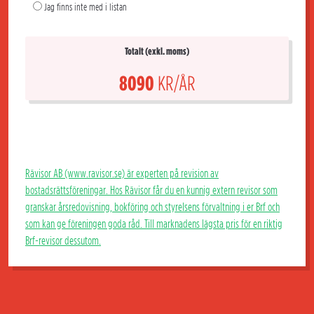
Jag finns inte med i listan
Totalt (exkl. moms)
8090
KR/ÅR
Rävisor AB (www.ravisor.se) är experten på revision av
bostadsrättsföreningar. Hos Rävisor får du en kunnig extern revisor som
granskar årsredovisning, bokföring och styrelsens förvaltning i er Brf och
som kan ge föreningen goda råd. Till marknadens lägsta pris för en riktig
Brf-revisor dessutom.