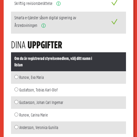
Skriftlig revisionsberättelse
ⓘ
Smarta e-tjänster såsom digital signering av
Årsredoviningen
ⓘ
DINA
UPPGIFTER
Om du är registrerad styrelsemedlem, välj ditt namn i
listan
Runow, Eva Maria
Gustafsson, Tobias Karl-Olof
Gustavsson, Johan Carl Ingemar
Runow, Carina Marie
Andersson, Veronica Gunilla