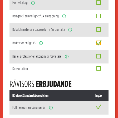
Momsskyldig
ⓘ
Delägare i samfällighet/GA-anläggning
ⓘ
Bokslutsmaterial i pappersform (ej digitalt)
ⓘ
Redovisar enligt K3
ⓘ
Har ej professionell ekonomisk förvaltare
ⓘ
Konsultation
RÄVISORS
ERBJUDANDE
Rävisor Standard Årsrevision
Ingår
Full revision en gång per år
ⓘ