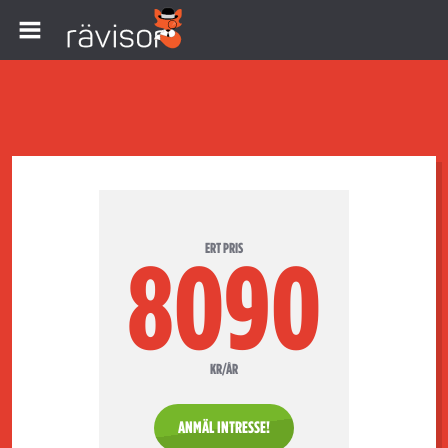
ERT PRIS
8090
KR/ÅR
ANMÄL INTRESSE!