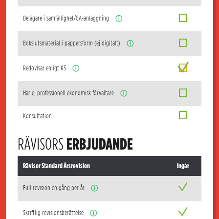
Delägare i samfällighet/GA-anläggning
ⓘ
Bokslutsmaterial i pappersform (ej digitalt)
ⓘ
Redovisar enligt K3
ⓘ
Har ej professionell ekonomisk förvaltare
ⓘ
Konsultation
RÄVISORS
ERBJUDANDE
Rävisor Standard Årsrevision
Ingår
Full revision en gång per år
ⓘ
Skriftlig revisionsberättelse
ⓘ