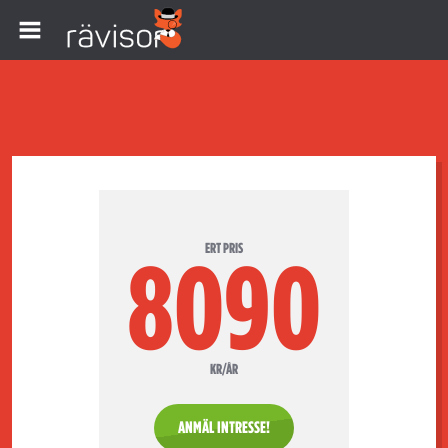
ERT PRIS
8090
KR/ÅR
ANMÄL INTRESSE!