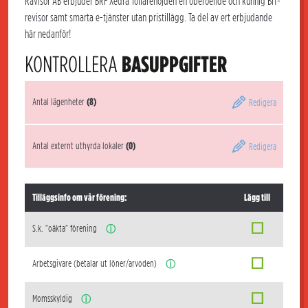
Rävisor AB erbjuder BRF Xedra Tollarehöjden en oberoende och kunnig Brf-
revisor samt smarta e-tjänster utan pristillägg. Ta del av ert erbjudande
här nedanför!
KONTROLLERA
BASUPPGIFTER
Antal lägenheter
(8)
Redigera
Antal externt uthyrda lokaler
(0)
Redigera
Tilläggsinfo om vår förening:
Lägg till
S.k. "oäkta" förening
ⓘ
Arbetsgivare (betalar ut löner/arvoden)
ⓘ
Momsskyldig
ⓘ