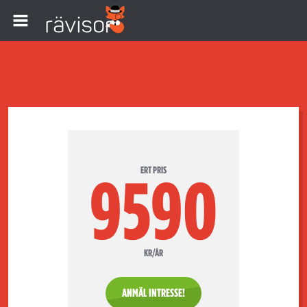
ERT PRIS
9590
KR/ÅR
ANMÄL INTRESSE!