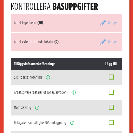
KONTROLLERA
BASUPPGIFTER
Antal lägenheter
(20)
Redigera
Antal externt uthyrda lokaler
(0)
Redigera
Tilläggsinfo om vår förening:
Lägg till
S.k. "oäkta" förening
ⓘ
Arbetsgivare (betalar ut löner/arvoden)
ⓘ
Momsskyldig
ⓘ
Delägare i samfällighet/GA-anläggning
ⓘ