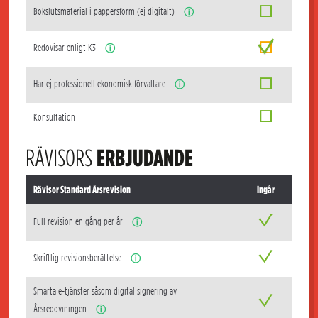
Bokslutsmaterial i pappersform (ej digitalt)
ⓘ
Redovisar enligt K3
ⓘ
Har ej professionell ekonomisk förvaltare
ⓘ
Konsultation
RÄVISORS
ERBJUDANDE
Rävisor Standard Årsrevision
Ingår
Full revision en gång per år
ⓘ
Skriftlig revisionsberättelse
ⓘ
Smarta e-tjänster såsom digital signering av
Årsredoviningen
ⓘ