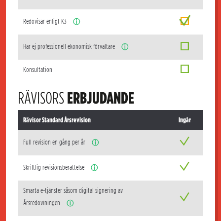
Redovisar enligt K3
ⓘ
Har ej professionell ekonomisk förvaltare
ⓘ
Konsultation
RÄVISORS
ERBJUDANDE
Rävisor Standard Årsrevision
Ingår
Full revision en gång per år
ⓘ
Skriftlig revisionsberättelse
ⓘ
Smarta e-tjänster såsom digital signering av
Årsredoviningen
ⓘ