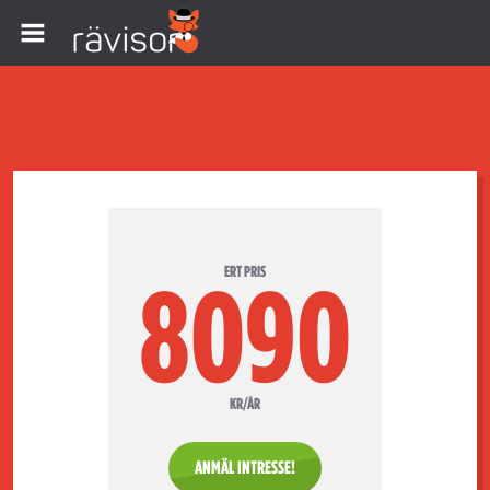
ERT PRIS
8090
KR/ÅR
ANMÄL INTRESSE!