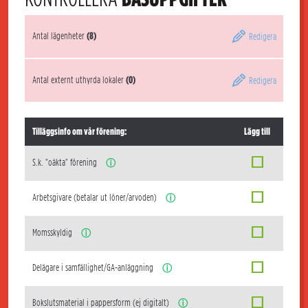
Antal lägenheter
(8)
Redigera
Antal externt uthyrda lokaler
(0)
Redigera
Tilläggsinfo om vår förening:
Lägg till
S.k. "oäkta" förening
ⓘ
Arbetsgivare (betalar ut löner/arvoden)
ⓘ
Momsskyldig
ⓘ
Delägare i samfällighet/GA-anläggning
ⓘ
Bokslutsmaterial i pappersform (ej digitalt)
ⓘ