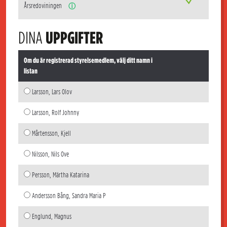
Årsredoviningen
ⓘ
DINA
UPPGIFTER
Om du är registrerad styrelsemedlem, välj ditt namn i
listan
Larsson, Lars Olov
Larsson, Rolf Johnny
Mårtensson, Kjell
Nilsson, Nils Ove
Persson, Märtha Katarina
Andersson Bång, Sandra Maria P
Englund, Magnus