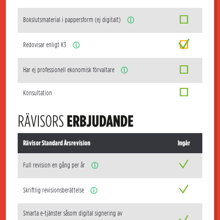
Bokslutsmaterial i pappersform (ej digitalt)
ⓘ
Redovisar enligt K3
ⓘ
Har ej professionell ekonomisk förvaltare
ⓘ
Konsultation
RÄVISORS
ERBJUDANDE
Rävisor Standard Årsrevision
Ingår
Full revision en gång per år
ⓘ
Skriftlig revisionsberättelse
ⓘ
Smarta e-tjänster såsom digital signering av