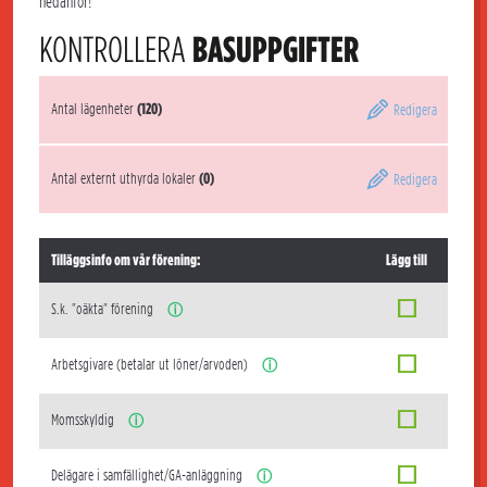
nedanför!
KONTROLLERA
BASUPPGIFTER
Antal lägenheter
(120)
Redigera
Antal externt uthyrda lokaler
(0)
Redigera
Tilläggsinfo om vår förening:
Lägg till
S.k. "oäkta" förening
ⓘ
Arbetsgivare (betalar ut löner/arvoden)
ⓘ
Momsskyldig
ⓘ
Delägare i samfällighet/GA-anläggning
ⓘ