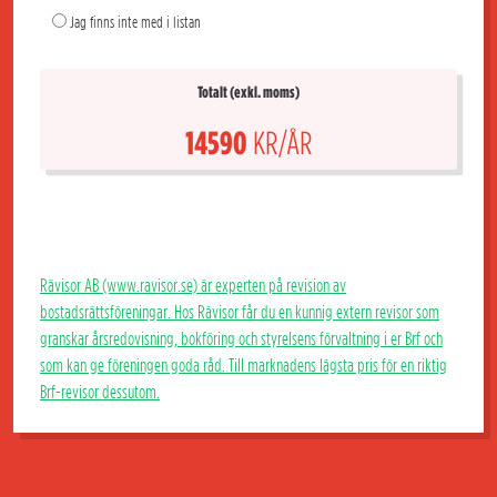
Jag finns inte med i listan
Totalt (exkl. moms)
14590
KR/ÅR
Rävisor AB (www.ravisor.se) är experten på revision av
bostadsrättsföreningar. Hos Rävisor får du en kunnig extern revisor som
granskar årsredovisning, bokföring och styrelsens förvaltning i er Brf och
som kan ge föreningen goda råd. Till marknadens lägsta pris för en riktig
Brf-revisor dessutom.