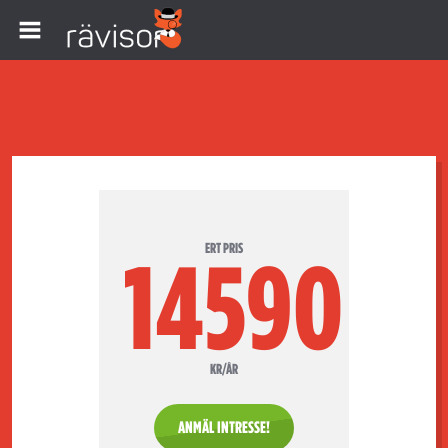
ERT PRIS
14590
KR/ÅR
ANMÄL INTRESSE!