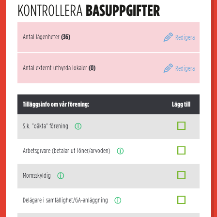
KONTROLLERA
BASUPPGIFTER
Antal lägenheter
(36)
Redigera
Antal externt uthyrda lokaler
(0)
Redigera
Tilläggsinfo om vår förening:
Lägg till
S.k. "oäkta" förening
ⓘ
Arbetsgivare (betalar ut löner/arvoden)
ⓘ
Momsskyldig
ⓘ
Delägare i samfällighet/GA-anläggning
ⓘ