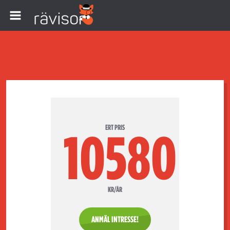
ERT PRIS
10580
KR/ÅR
ANMÄL INTRESSE!