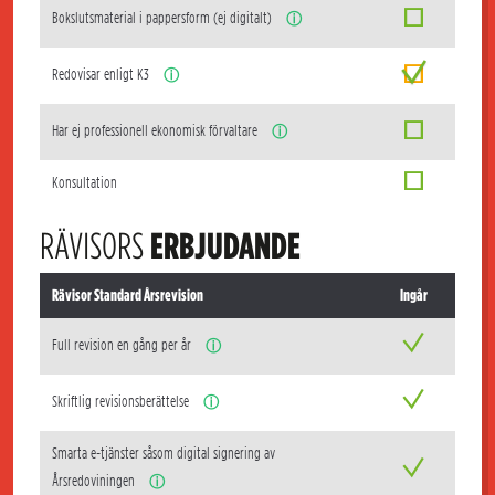
Bokslutsmaterial i pappersform (ej digitalt)
ⓘ
Redovisar enligt K3
ⓘ
Har ej professionell ekonomisk förvaltare
ⓘ
Konsultation
RÄVISORS
ERBJUDANDE
Rävisor Standard Årsrevision
Ingår
Full revision en gång per år
ⓘ
Skriftlig revisionsberättelse
ⓘ
Smarta e-tjänster såsom digital signering av
Årsredoviningen
ⓘ