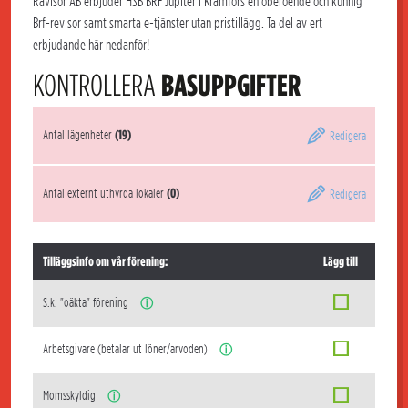
Rävisor AB erbjuder HSB BRF Jupiter i Kramfors en oberoende och kunnig
Brf-revisor samt smarta e-tjänster utan pristillägg. Ta del av ert
erbjudande här nedanför!
KONTROLLERA
BASUPPGIFTER
Antal lägenheter
(19)
Redigera
Antal externt uthyrda lokaler
(0)
Redigera
Tilläggsinfo om vår förening:
Lägg till
S.k. "oäkta" förening
ⓘ
Arbetsgivare (betalar ut löner/arvoden)
ⓘ
Momsskyldig
ⓘ