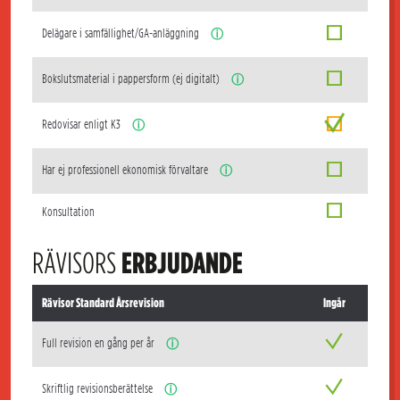
Delägare i samfällighet/GA-anläggning
ⓘ
Bokslutsmaterial i pappersform (ej digitalt)
ⓘ
Redovisar enligt K3
ⓘ
Har ej professionell ekonomisk förvaltare
ⓘ
Konsultation
RÄVISORS
ERBJUDANDE
Rävisor Standard Årsrevision
Ingår
Full revision en gång per år
ⓘ
Skriftlig revisionsberättelse
ⓘ