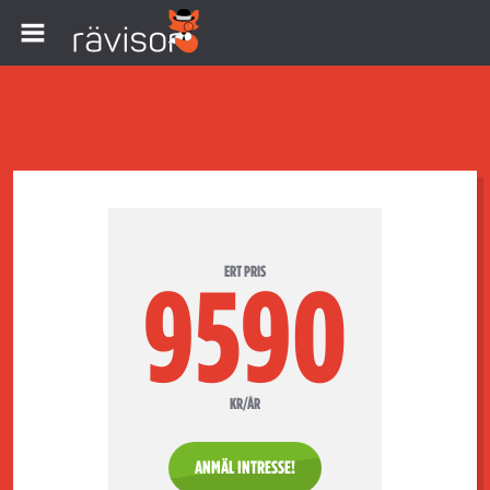
ERT PRIS
9590
KR/ÅR
ANMÄL INTRESSE!