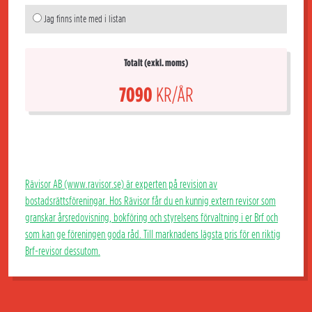
Jag finns inte med i listan
Totalt (exkl. moms)
7090
KR/ÅR
Rävisor AB (www.ravisor.se) är experten på revision av
bostadsrättsföreningar. Hos Rävisor får du en kunnig extern revisor som
granskar årsredovisning, bokföring och styrelsens förvaltning i er Brf och
som kan ge föreningen goda råd. Till marknadens lägsta pris för en riktig
Brf-revisor dessutom.