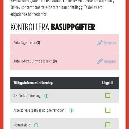
Rävisor AB erbjuder HSB BRF Ådalen i Sollefteå en oberoende och kunnig
Brf-revisor samt smarta e-tjänster utan pristillägg. Ta del av ert
erbjudande här nedanför!
KONTROLLERA
BASUPPGIFTER
Antal lägenheter
(3)
Redigera
Antal externt uthyrda lokaler
(0)
Redigera
Tilläggsinfo om vår förening:
Lägg till
S.k. "oäkta" förening
ⓘ
Arbetsgivare (betalar ut löner/arvoden)
ⓘ
Momsskyldig
ⓘ