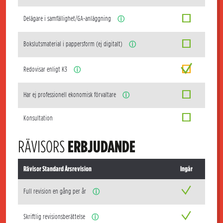
Delägare i samfällighet/GA-anläggning
ⓘ
Bokslutsmaterial i pappersform (ej digitalt)
ⓘ
Redovisar enligt K3
ⓘ
Har ej professionell ekonomisk förvaltare
ⓘ
Konsultation
RÄVISORS
ERBJUDANDE
Rävisor Standard Årsrevision
Ingår
Full revision en gång per år
ⓘ
Skriftlig revisionsberättelse
ⓘ