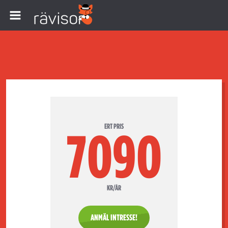
ERT PRIS
7090
KR/ÅR
ANMÄL INTRESSE!