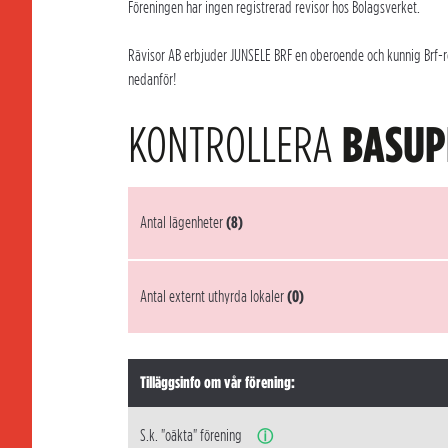
Föreningen har ingen registrerad revisor hos Bolagsverket.
Rävisor AB erbjuder JUNSELE BRF en oberoende och kunnig Brf-rev
nedanför!
KONTROLLERA
BASUP
Antal lägenheter
(8)
Antal externt uthyrda lokaler
(0)
Tilläggsinfo om vår förening:
S.k. "oäkta" förening
ⓘ