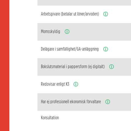
Arbetsgivare (betalar ut löner/arvoden)
ⓘ
Momsskyldig
ⓘ
Delägare i samfällighet/GA-anläggning
ⓘ
Bokslutsmaterial i pappersform (ej digitalt)
ⓘ
Redovisar enligt K3
ⓘ
Har ej professionell ekonomisk förvaltare
ⓘ
Konsultation