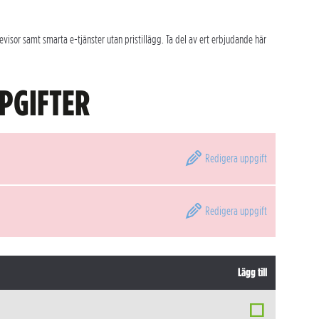
isor samt smarta e-tjänster utan pristillägg. Ta del av ert erbjudande här
PGIFTER
Redigera
uppgift
Redigera
uppgift
Lägg till