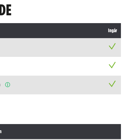
DE
Ingår
n
ⓘ
n