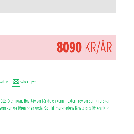
8090
KR/ÅR
Skriv ut
Skicka E-post
rättsföreningar. Hos Rävisor får du en kunnig extern revisor som granskar
h som kan ge föreningen goda råd. Till marknadens lägsta pris för en riktig