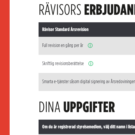
RÄVISORS
ERBJUDAN
Rävisor Standard Årsrevision
Full revision en gång per år
ⓘ
Skriftlig revisionsberättelse
ⓘ
Smarta e-tjänster såsom digital signering av Årsredovininge
DINA
UPPGIFTER
Om du är registrerad styrelsemedlem, välj ditt namn i lista