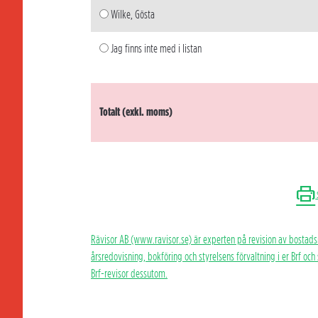
Wilke, Gösta
Jag finns inte med i listan
Totalt (exkl. moms)
Rävisor AB (www.ravisor.se) är experten på revision av bostads
årsredovisning, bokföring och styrelsens förvaltning i er Brf oc
Brf-revisor dessutom.