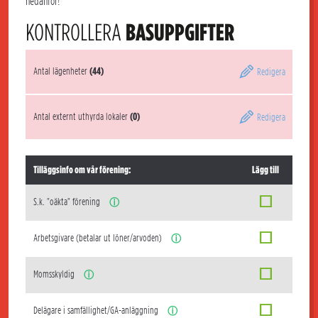
nedanför!
KONTROLLERA
BASUPPGIFTER
Antal lägenheter
(44)
Redigera
Antal externt uthyrda lokaler
(0)
Redigera
Tilläggsinfo om vår förening:
Lägg till
S.k. "oäkta" förening
ⓘ
Arbetsgivare (betalar ut löner/arvoden)
ⓘ
Momsskyldig
ⓘ
Delägare i samfällighet/GA-anläggning
ⓘ