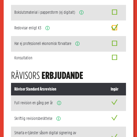
Bokslutsmaterial i pappersform (ej digitalt)
ⓘ
Redovisar enligt K3
ⓘ
Har ej professionell ekonomisk förvaltare
ⓘ
Konsultation
RÄVISORS
ERBJUDANDE
Rävisor Standard Årsrevision
Ingår
Full revision en gång per år
ⓘ
Skriftlig revisionsberättelse
ⓘ
Smarta e-tjänster såsom digital signering av