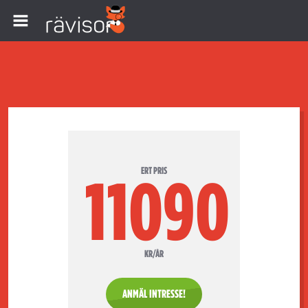
ERT PRIS
11090
KR/ÅR
ANMÄL INTRESSE!