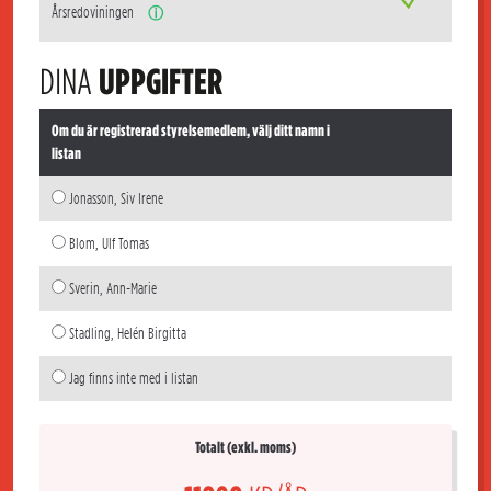
Årsredoviningen
ⓘ
DINA
UPPGIFTER
Om du är registrerad styrelsemedlem, välj ditt namn i
listan
Jonasson, Siv Irene
Blom, Ulf Tomas
Sverin, Ann-Marie
Stadling, Helén Birgitta
Jag finns inte med i listan
Totalt (exkl. moms)