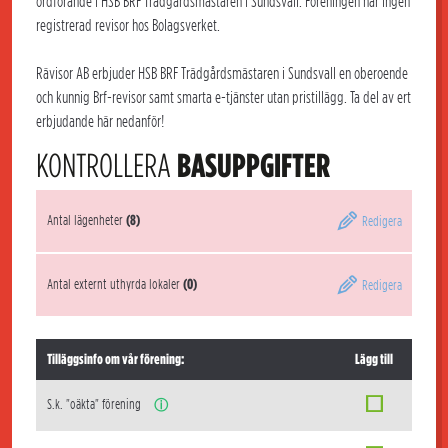
ordförande i HSB BRF Trädgårdsmästaren i Sundsvall. Föreningen har ingen
registrerad revisor hos Bolagsverket.
Rävisor AB erbjuder HSB BRF Trädgårdsmästaren i Sundsvall en oberoende
och kunnig Brf-revisor samt smarta e-tjänster utan pristillägg. Ta del av ert
erbjudande här nedanför!
KONTROLLERA
BASUPPGIFTER
Antal lägenheter
(8)
Redigera
Antal externt uthyrda lokaler
(0)
Redigera
Tilläggsinfo om vår förening:
Lägg till
S.k. "oäkta" förening
ⓘ