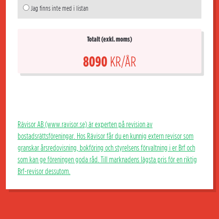
Jag finns inte med i listan
Totalt (exkl. moms)
8090
KR/ÅR
Rävisor AB (www.ravisor.se) är experten på revision av
bostadsrättsföreningar. Hos Rävisor får du en kunnig extern revisor som
granskar årsredovisning, bokföring och styrelsens förvaltning i er Brf och
som kan ge föreningen goda råd. Till marknadens lägsta pris för en riktig
Brf-revisor dessutom.