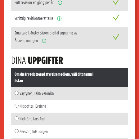
Full revision en gång per år
ⓘ
Skriftlig revisionsberättelse
ⓘ
Smarta e-tjänster såsom digital signering av
Årsredoviningen
ⓘ
DINA
UPPGIFTER
Om du är registrerad styrelsemedlem, välj ditt namn i
listan
Väyrynen, Laila Veronica
Nilsdotter, Evalena
Nyström, Lars Axel
Persson, Nils Jörgen