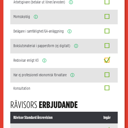
Arbetsgivare (betalar ut löner/arvoden)
ⓘ
Momsskyldig
ⓘ
Delägare i samfällighet/GA-anläggning
ⓘ
Bokslutsmaterial i pappersform (ej digitalt)
ⓘ
Redovisar enligt K3
ⓘ
Har ej professionell ekonomisk förvaltare
ⓘ
Konsultation
RÄVISORS
ERBJUDANDE
Rävisor Standard Årsrevision
Ingår