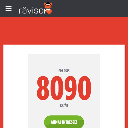
ERT PRIS
8090
KR/ÅR
ANMÄL INTRESSE!