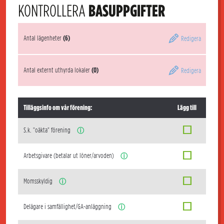
KONTROLLERA
BASUPPGIFTER
Antal lägenheter
(6)
Redigera
Antal externt uthyrda lokaler
(0)
Redigera
Tilläggsinfo om vår förening:
Lägg till
S.k. "oäkta" förening
ⓘ
Arbetsgivare (betalar ut löner/arvoden)
ⓘ
Momsskyldig
ⓘ
Delägare i samfällighet/GA-anläggning
ⓘ