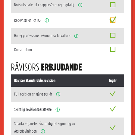
Bokslutsmaterial i pappersform (ej digitalt)
ⓘ
Redovisar enligt K3
ⓘ
Har ej professionell ekonomisk förvaltare
ⓘ
Konsultation
RÄVISORS
ERBJUDANDE
Rävisor Standard Årsrevision
Ingår
Full revision en gång per år
ⓘ
Skriftlig revisionsberättelse
ⓘ
Smarta e-tjänster såsom digital signering av
Årsredoviningen
ⓘ