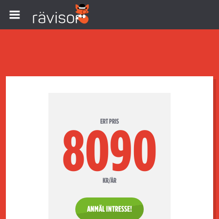
ERT PRIS
8090
KR/ÅR
ANMÄL INTRESSE!