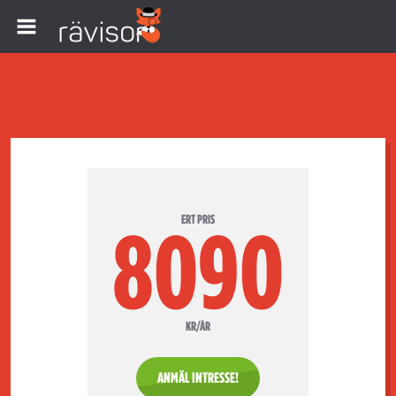
ERT PRIS
8090
KR/ÅR
ANMÄL INTRESSE!