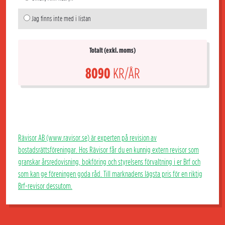
Jag finns inte med i listan
Totalt (exkl. moms)
8090
KR/ÅR
Rävisor AB (www.ravisor.se) är experten på revision av
bostadsrättsföreningar. Hos Rävisor får du en kunnig extern revisor som
granskar årsredovisning, bokföring och styrelsens förvaltning i er Brf och
som kan ge föreningen goda råd. Till marknadens lägsta pris för en riktig
Brf-revisor dessutom.