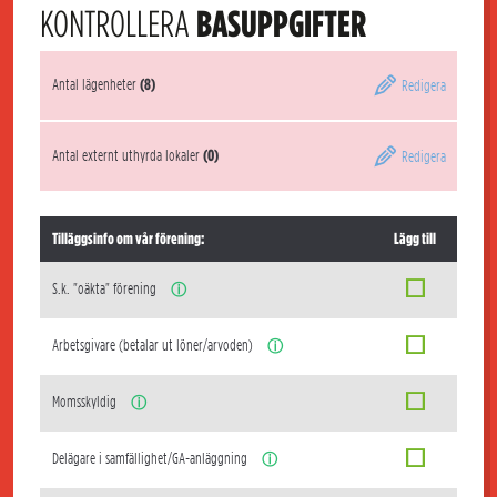
KONTROLLERA
BASUPPGIFTER
Antal lägenheter
(8)
Redigera
Antal externt uthyrda lokaler
(0)
Redigera
Tilläggsinfo om vår förening:
Lägg till
S.k. "oäkta" förening
ⓘ
Arbetsgivare (betalar ut löner/arvoden)
ⓘ
Momsskyldig
ⓘ
Delägare i samfällighet/GA-anläggning
ⓘ