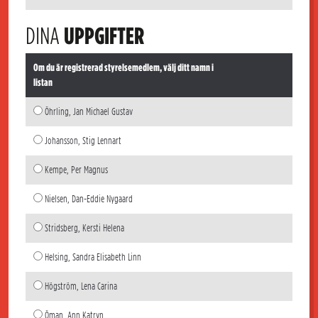
DINA
UPPGIFTER
Om du är registrerad styrelsemedlem, välj ditt namn i
listan
Öhrling, Jan Michael Gustav
Johansson, Stig Lennart
Kempe, Per Magnus
Nielsen, Dan-Eddie Nygaard
Stridsberg, Kersti Helena
Helsing, Sandra Elisabeth Linn
Högström, Lena Carina
Öman, Ann Katryn