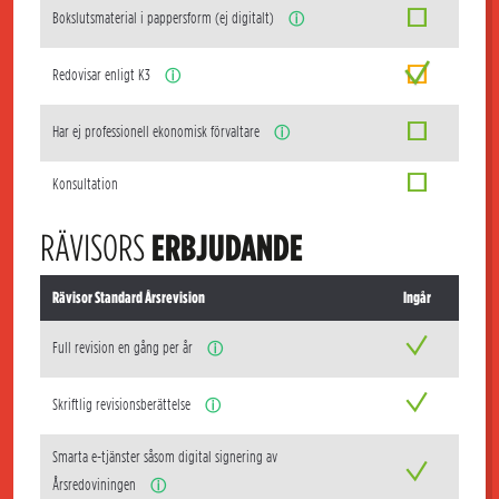
Bokslutsmaterial i pappersform (ej digitalt)
ⓘ
Redovisar enligt K3
ⓘ
Har ej professionell ekonomisk förvaltare
ⓘ
Konsultation
RÄVISORS
ERBJUDANDE
Rävisor Standard Årsrevision
Ingår
Full revision en gång per år
ⓘ
Skriftlig revisionsberättelse
ⓘ
Smarta e-tjänster såsom digital signering av
Årsredoviningen
ⓘ