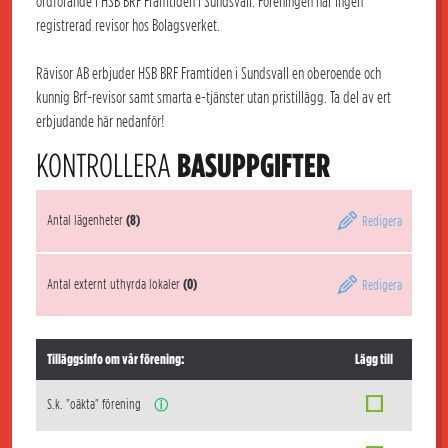
ordförande i HSB BRF Framtiden i Sundsvall. Föreningen har ingen
registrerad revisor hos Bolagsverket.
Rävisor AB erbjuder HSB BRF Framtiden i Sundsvall en oberoende och
kunnig Brf-revisor samt smarta e-tjänster utan pristillägg. Ta del av ert
erbjudande här nedanför!
KONTROLLERA
BASUPPGIFTER
Antal lägenheter
(8)
Redigera
Antal externt uthyrda lokaler
(0)
Redigera
Tilläggsinfo om vår förening:
Lägg till
S.k. "oäkta" förening
ⓘ