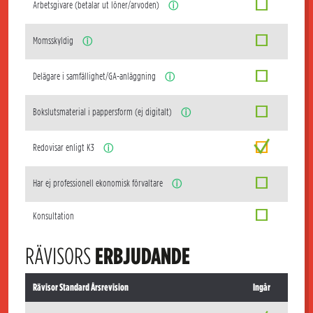
Arbetsgivare (betalar ut löner/arvoden)
ⓘ
Momsskyldig
ⓘ
Delägare i samfällighet/GA-anläggning
ⓘ
Bokslutsmaterial i pappersform (ej digitalt)
ⓘ
Redovisar enligt K3
ⓘ
Har ej professionell ekonomisk förvaltare
ⓘ
Konsultation
RÄVISORS
ERBJUDANDE
Rävisor Standard Årsrevision
Ingår