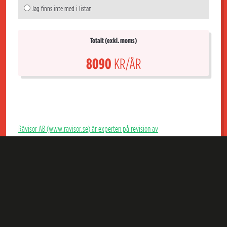
Jag finns inte med i listan
Totalt (exkl. moms)
8090
KR/ÅR
Rävisor AB (www.ravisor.se) är experten på revision av
bostadsrättsföreningar. Hos Rävisor får du en kunnig extern revisor som
granskar årsredovisning, bokföring och styrelsens förvaltning i er Brf och
som kan ge föreningen goda råd. Till marknadens lägsta pris för en riktig
Brf-revisor dessutom.