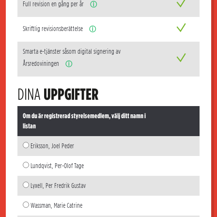
Full revision en gång per år
ⓘ
Skriftlig revisionsberättelse
ⓘ
Smarta e-tjänster såsom digital signering av
Årsredoviningen
ⓘ
DINA
UPPGIFTER
Om du är registrerad styrelsemedlem, välj ditt namn i
listan
Eriksson, Joel Peder
Lundqvist, Per-Olof Tage
Lyxell, Per Fredrik Gustav
Wassman, Marie Catrine