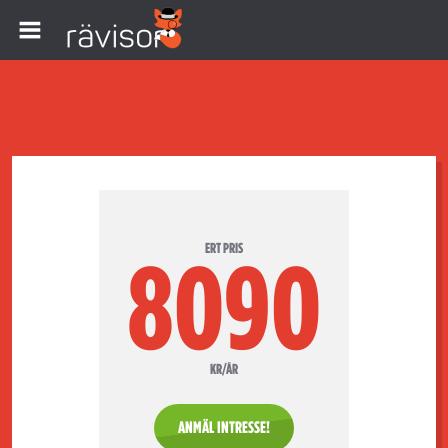
ERT PRIS
8090
KR/ÅR
ANMÄL INTRESSE!