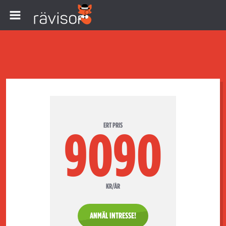
ERT PRIS
9090
KR/ÅR
ANMÄL INTRESSE!