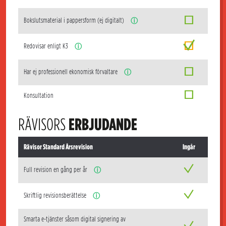
Bokslutsmaterial i pappersform (ej digitalt)
ⓘ
Redovisar enligt K3
ⓘ
Har ej professionell ekonomisk förvaltare
ⓘ
Konsultation
RÄVISORS
ERBJUDANDE
Rävisor Standard Årsrevision
Ingår
Full revision en gång per år
ⓘ
Skriftlig revisionsberättelse
ⓘ
Smarta e-tjänster såsom digital signering av