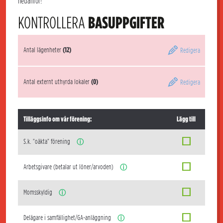
nedanför!
KONTROLLERA
BASUPPGIFTER
Antal lägenheter
(12)
Redigera
Antal externt uthyrda lokaler
(0)
Redigera
Tilläggsinfo om vår förening:
Lägg till
S.k. "oäkta" förening
ⓘ
Arbetsgivare (betalar ut löner/arvoden)
ⓘ
Momsskyldig
ⓘ
Delägare i samfällighet/GA-anläggning
ⓘ