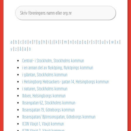
a
|
b
|
c
|
d
|
e
|
f
|
g
|
h
|
i
|
j
|
k
|
l
|
m
|
n
|
o
|
p
|
q
|
r
|
s
|
t
|
u
|
v
|
w
|
x
|
y
|
z
|
å
|
ä
|
ö
Central- i Stockholm, Stockholms kommun
i en annan del av Nyköping, Nyköpings kommun
i gläntan, Stockholms kommun
i Helsingborg Hebsackers- gatan 14, Helsingborgs kommun
i naturen, Stockholms kommun
Ibben, Helsingborgs kommun
Ibsengatan 62, Stockholms kommun
Ibsensgatan 19, Göteborgs kommun
Ibsensgatan/ Björnsonsgatan, Göteborgs kommun
ICON Växjö 1, Växjö kommun
ICON Växjö 2, Växjö kommun