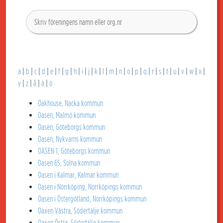
a
|
b
|
c
|
d
|
e
|
f
|
g
|
h
|
i
|
j
|
k
|
l
|
m
|
n
|
o
|
p
|
q
|
r
|
s
|
t
|
u
|
v
|
w
|
x
|
y
|
z
|
å
|
ä
|
ö
Oakhouse, Nacka kommun
Oasen, Malmö kommun
Oasen, Göteborgs kommun
Oasen, Nykvarns kommun
OASEN 1, Göteborgs kommun
Oasen 65, Solna kommun
Oasen i Kalmar, Kalmar kommun
Oasen i Norrköping, Norrköpings kommun
Oasen i Östergötland, Norrköpings kommun
Oaxen Västra, Södertälje kommun
Oaxen Östra, Södertälje kommun