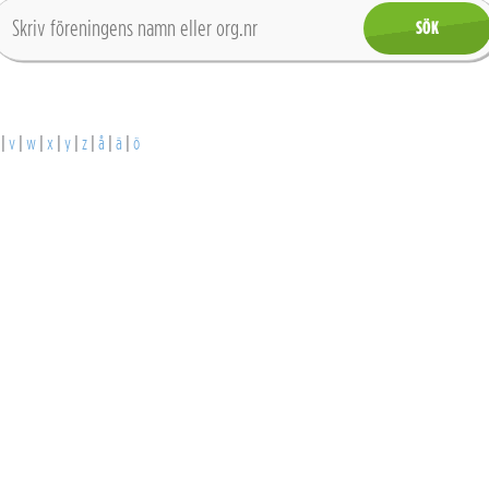
|
v
|
w
|
x
|
y
|
z
|
å
|
ä
|
ö