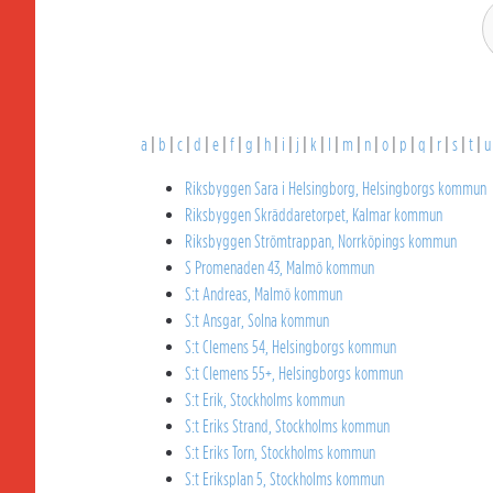
a
|
b
|
c
|
d
|
e
|
f
|
g
|
h
|
i
|
j
|
k
|
l
|
m
|
n
|
o
|
p
|
q
|
r
|
s
|
t
|
u
Riksbyggen Sara i Helsingborg, Helsingborgs kommun
Riksbyggen Skräddaretorpet, Kalmar kommun
Riksbyggen Strömtrappan, Norrköpings kommun
S Promenaden 43, Malmö kommun
S:t Andreas, Malmö kommun
S:t Ansgar, Solna kommun
S:t Clemens 54, Helsingborgs kommun
S:t Clemens 55+, Helsingborgs kommun
S:t Erik, Stockholms kommun
S:t Eriks Strand, Stockholms kommun
S:t Eriks Torn, Stockholms kommun
S:t Eriksplan 5, Stockholms kommun