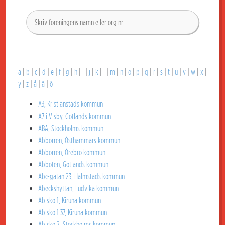
a
|
b
|
c
|
d
|
e
|
f
|
g
|
h
|
i
|
j
|
k
|
l
|
m
|
n
|
o
|
p
|
q
|
r
|
s
|
t
|
u
|
v
|
w
|
x
|
y
|
z
|
å
|
ä
|
ö
A3, Kristianstads kommun
A7 i Visby, Gotlands kommun
ABA, Stockholms kommun
Abborren, Östhammars kommun
Abborren, Örebro kommun
Abboten, Gotlands kommun
Abc-gatan 23, Halmstads kommun
Abeckshyttan, Ludvika kommun
Abisko 1, Kiruna kommun
Abisko 1:37, Kiruna kommun
Abisko 2, Stockholms kommun